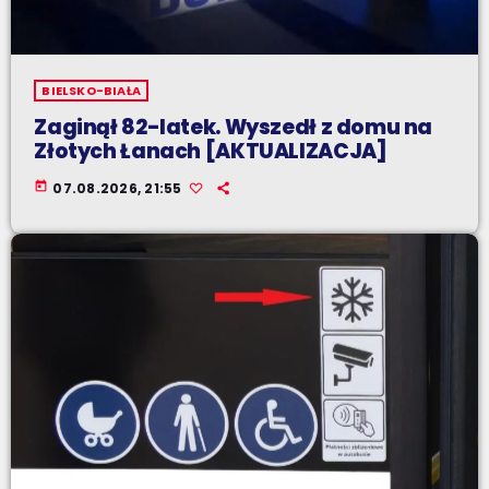
BIELSKO-BIAŁA
Zaginął 82-latek. Wyszedł z domu na
Złotych Łanach [AKTUALIZACJA]
today
07.08.2026, 21:55