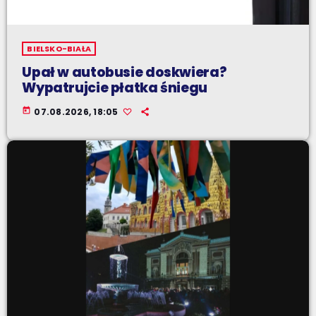
BIELSKO-BIAŁA
Upał w autobusie doskwiera?
Wypatrujcie płatka śniegu
today
07.08.2026, 18:05