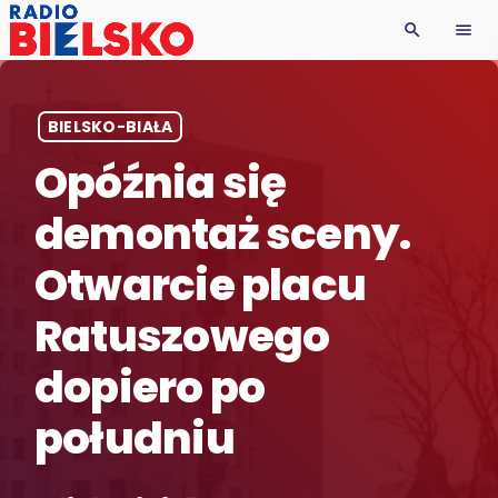
search
menu
BIELSKO-BIAŁA
Opóźnia się
demontaż sceny.
Otwarcie placu
Ratuszowego
dopiero po
południu