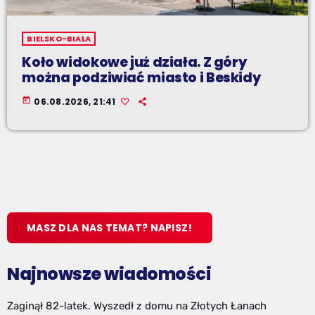
BIELSKO-BIAŁA
Koło widokowe już działa. Z góry
można podziwiać miasto i Beskidy
today
06.08.2026, 21:41
MASZ DLA NAS TEMAT? NAPISZ!
Najnowsze wiadomości
Zaginął 82-latek. Wyszedł z domu na Złotych Łanach