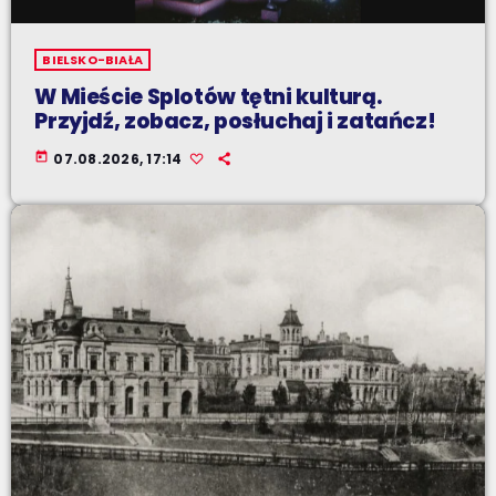
BIELSKO-BIAŁA
W Mieście Splotów tętni kulturą.
Przyjdź, zobacz, posłuchaj i zatańcz!
today
07.08.2026, 17:14