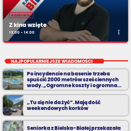
ROZRYWKA
Z kina wzięte
more_vert
13:00 - 14:00
Z kina wzięte
close
Soboty od 13 do 14
NAJPOPULARNIEJSZE WIADOMOŚCI
Z Kina Wzięte to audycja w której film występuje roli głównej.
Po incydencie na basenie trzeba
spuścić 2000 metrów sześciennych
wody. „Ogromne koszty i ogromna
praca”
„Tu się nie da żyć”. Mają dość
weekendowych korków
Seniorka z Bielska-Białej przekazała