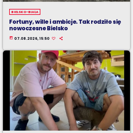
BIELSKO-BIAŁA
Fortuny, wille i ambicje. Tak rodziło się
nowoczesne Bielsko
today
07.08.2026, 15:50