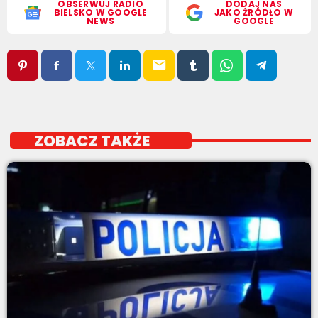
OBSERWUJ RADIO
DODAJ NAS
BIELSKO W GOOGLE
JAKO ŹRÓDŁO W
NEWS
GOOGLE
email
ZOBACZ TAKŻE