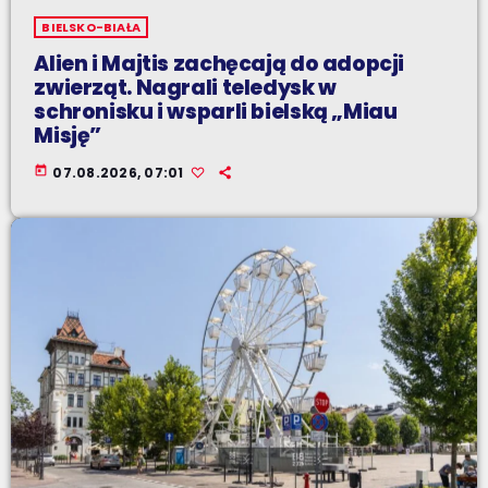
BIELSKO-BIAŁA
Alien i Majtis zachęcają do adopcji
zwierząt. Nagrali teledysk w
schronisku i wsparli bielską „Miau
Misję”
today
07.08.2026, 07:01