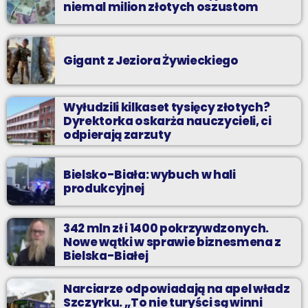
niemal milion złotych oszustom
Gigant z Jeziora Żywieckiego
Wyłudzili kilkaset tysięcy złotych?
Dyrektorka oskarża nauczycieli, ci
odpierają zarzuty
Bielsko-Biała: wybuch w hali
produkcyjnej
342 mln zł i 1400 pokrzywdzonych.
Nowe wątki w sprawie biznesmena z
Bielska-Białej
Narciarze odpowiadają na apel władz
Szczyrku. „To nie turyści są winni