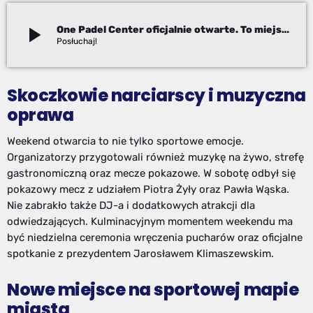
play_arrow
One Padel Center oficjalnie otwarte. To miejsce robi ogromne wrażenie
Adam Kanik
Skoczkowie narciarscy i muzyczna
oprawa
Weekend otwarcia to nie tylko sportowe emocje.
Organizatorzy przygotowali również muzykę na żywo, strefę
gastronomiczną oraz mecze pokazowe. W sobotę odbył się
pokazowy mecz z udziałem Piotra Żyły oraz Pawła Wąska.
Nie zabrakło także DJ-a i dodatkowych atrakcji dla
odwiedzających. Kulminacyjnym momentem weekendu ma
być niedzielna ceremonia wręczenia pucharów oraz oficjalne
spotkanie z prezydentem Jarosławem Klimaszewskim.
Nowe miejsce na sportowej mapie
miasta