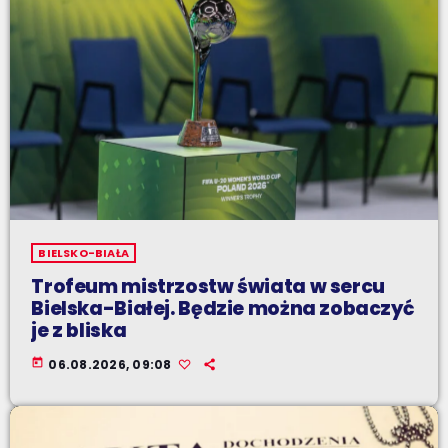
BIELSKO-BIAŁA
Trofeum mistrzostw świata w sercu
Bielska-Białej. Będzie można zobaczyć
je z bliska
today
06.08.2026, 09:08