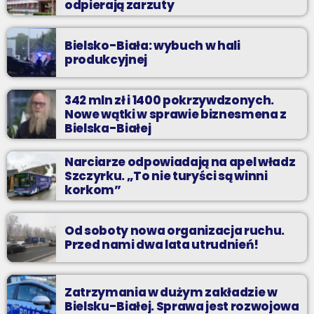
odpierają zarzuty
Bielsko-Biała: wybuch w hali
produkcyjnej
342 mln zł i 1400 pokrzywdzonych.
Nowe wątki w sprawie biznesmena z
Bielska-Białej
Narciarze odpowiadają na apel władz
Szczyrku. „To nie turyści są winni
korkom”
Od soboty nowa organizacja ruchu.
Przed nami dwa lata utrudnień!
Zatrzymania w dużym zakładzie w
Bielsku-Białej. Sprawa jest rozwojowa