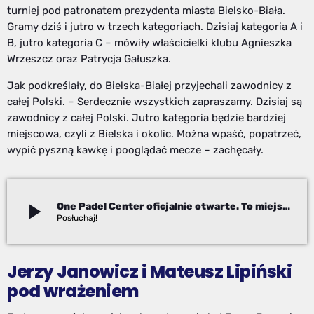
turniej pod patronatem prezydenta miasta Bielsko-Biała.
Gramy dziś i jutro w trzech kategoriach. Dzisiaj kategoria A i
B, jutro kategoria C – mówiły właścicielki klubu Agnieszka
Wrzeszcz oraz Patrycja Gałuszka.
Jak podkreślały, do Bielska-Białej przyjechali zawodnicy z
całej Polski. – Serdecznie wszystkich zapraszamy. Dzisiaj są
zawodnicy z całej Polski. Jutro kategoria będzie bardziej
miejscowa, czyli z Bielska i okolic. Można wpaść, popatrzeć,
wypić pyszną kawkę i pooglądać mecze – zachęcały.
play_arrow
One Padel Center oficjalnie otwarte. To miejsce robi ogromne wrażenie
Adam Kanik
Jerzy Janowicz i Mateusz Lipiński
pod wrażeniem