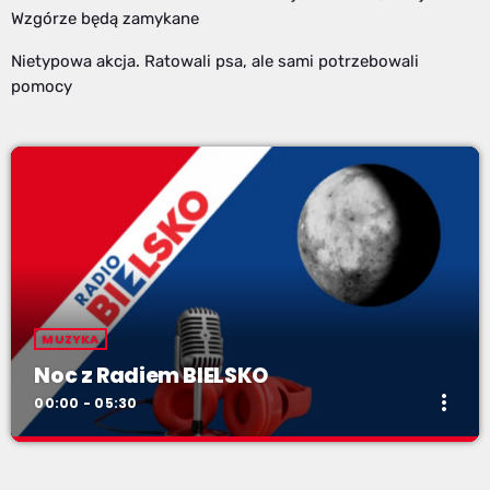
Wzgórze będą zamykane
Nietypowa akcja. Ratowali psa, ale sami potrzebowali
pomocy
MUZYKA
Noc z Radiem BIELSKO
more_vert
00:00 - 05:30
Noc z Radiem BIELSKO
close