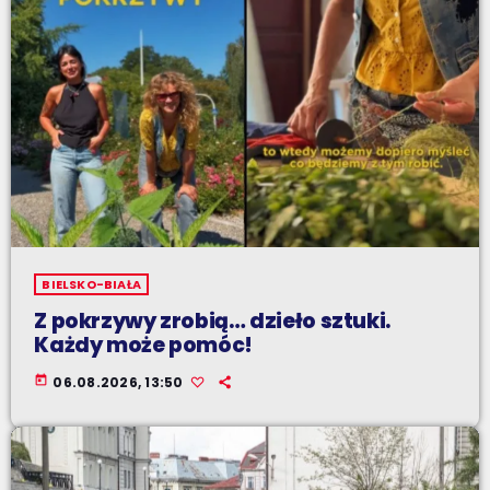
BIELSKO-BIAŁA
Z pokrzywy zrobią… dzieło sztuki.
Każdy może pomóc!
today
06.08.2026, 13:50