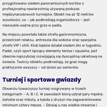
przygotowano siedem panoramicznych kortów z
profesjonalną nawierzchnią używaną podczas
międzynarodowych turniejów. Obiekt ma aż 12 metrów
wysokości, co – jak podkreślają organizatorzy – jest
niezwykle ważne przy grze w padla.
Na miejscu powstała także strefa gastronomiczna,
przestrzeń relaksu, antresola dla widzów oraz specjalna
strefa VIP i chill. Klub będzie działał siedem dni w tygodniu.
Padel, czyli sport łączący elementy tenisa i squasha, jest
obecnie najszybciej rozwijającą się dyscypliną rakietową na
świecie. Twórcy obiektu podkreślają, że grać mogą
praktycznie wszyscy – od dzieci po seniorów.
Turniej i sportowe gwiazdy
Otwarciu towarzyszy turniej rozgrywany w trzech
kategoriach – A, B i C. W zawodach biorą udział pary męskie,
żeńskie oraz miksty, a każda z drużyn ma zagwarantowane
minimum cztery mecze. – Dzisiaj u nas wielkie otwarcie i