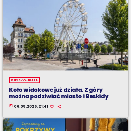
BIELSKO-BIAŁA
Koło widokowe już działa. Z góry
można podziwiać miasto i Beskidy
today
06.08.2026, 21:41