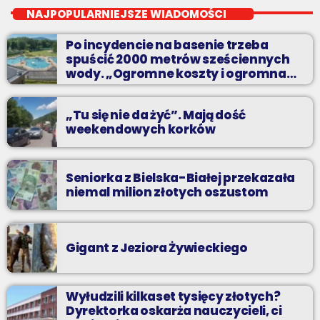
Nocą, kiedy wszyscy śpią - my gramy dalej. I to właśnie nocą
NAJPOPULARNIEJSZE WIADOMOŚCI
można "upolować" na naszej antenie prawdziwe muzyczne
perełki.
Po incydencie na basenie trzeba
spuścić 2000 metrów sześciennych
wody. „Ogromne koszty i ogromna
praca”
„Tu się nie da żyć”. Mają dość
weekendowych korków
Seniorka z Bielska-Białej przekazała
niemal milion złotych oszustom
Gigant z Jeziora Żywieckiego
Wyłudzili kilkaset tysięcy złotych?
Dyrektorka oskarża nauczycieli, ci