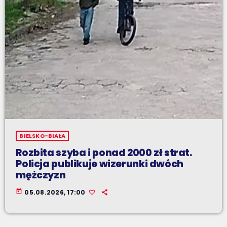
BIELSKO-BIAŁA
Rozbita szyba i ponad 2000 zł strat.
Policja publikuje wizerunki dwóch
mężczyzn
today
05.08.2026, 17:00