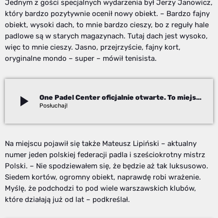
Jednym z gości specjalnych wydarzenia był Jerzy Janowicz,
który bardzo pozytywnie ocenił nowy obiekt. – Bardzo fajny
obiekt, wysoki dach, to mnie bardzo cieszy, bo z reguły hale
padlowe są w starych magazynach. Tutaj dach jest wysoko,
więc to mnie cieszy. Jasno, przejrzyście, fajny kort,
oryginalne mondo – super – mówił tenisista.
play_arrow
One Padel Center oficjalnie otwarte. To miejsce robi ogromne wrażenie
Adam Kanik
Na miejscu pojawił się także Mateusz Lipiński – aktualny
numer jeden polskiej federacji padla i sześciokrotny mistrz
Polski. – Nie spodziewałem się, że będzie aż tak luksusowo.
Siedem kortów, ogromny obiekt, naprawdę robi wrażenie.
Myślę, że podchodzi to pod wiele warszawskich klubów,
które działają już od lat – podkreślał.