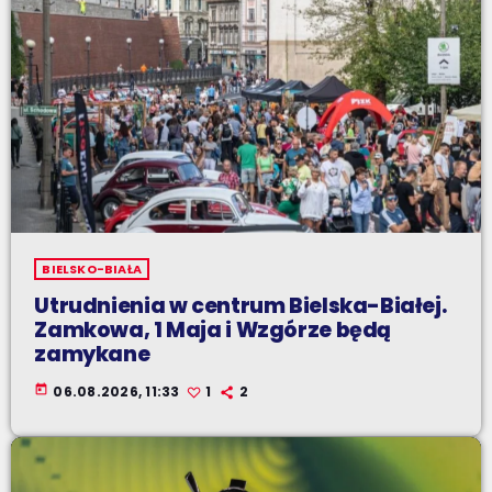
BIELSKO-BIAŁA
Utrudnienia w centrum Bielska-Białej.
Zamkowa, 1 Maja i Wzgórze będą
zamykane
today
06.08.2026, 11:33
1
2