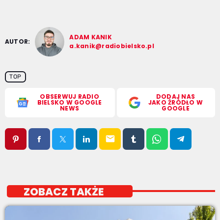
ADAM KANIK
AUTOR:
a.kanik@radiobielsko.pl
TOP
OBSERWUJ RADIO
DODAJ NAS
BIELSKO W GOOGLE
JAKO ŹRÓDŁO W
NEWS
GOOGLE
email
ZOBACZ TAKŻE