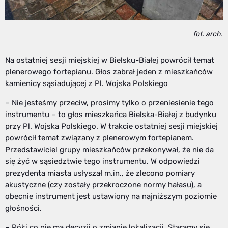
fot. arch.
Na ostatniej sesji miejskiej w Bielsku-Białej powrócił temat
plenerowego fortepianu. Głos zabrał jeden z mieszkańców
kamienicy sąsiadującej z Pl. Wojska Polskiego
– Nie jesteśmy przeciw, prosimy tylko o przeniesienie tego
instrumentu – to głos mieszkańca Bielska-Białej z budynku
przy Pl. Wojska Polskiego. W trakcie ostatniej sesji miejskiej
powrócił temat związany z plenerowym fortepianem.
Przedstawiciel grupy mieszkańców przekonywał, że nie da
się żyć w sąsiedztwie tego instrumentu. W odpowiedzi
prezydenta miasta usłyszał m.in., że zlecono pomiary
akustyczne (czy zostały przekroczone normy hałasu), a
obecnie instrument jest ustawiony na najniższym poziomie
głośności.
– Póki co nie ma decyzji o zmianie lokalizacji. Staramy się,