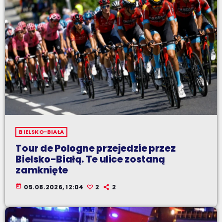
BIELSKO-BIAŁA
Tour de Pologne przejedzie przez
Bielsko-Białą. Te ulice zostaną
zamknięte
today
05.08.2026, 12:04
2
2