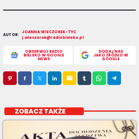
JOANNA WIECZOREK-TYC
AUTOR:
j.wieczorek@radiobielsko.pl
OBSERWUJ RADIO
DODAJ NAS
BIELSKO W GOOGLE
JAKO ŹRÓDŁO W
NEWS
GOOGLE
email
ZOBACZ TAKŻE