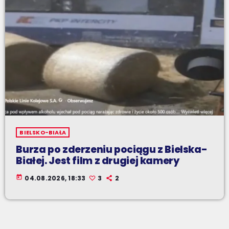
BIELSKO-BIAŁA
Burza po zderzeniu pociągu z Bielska-
Białej. Jest film z drugiej kamery
today
04.08.2026, 18:33
3
2