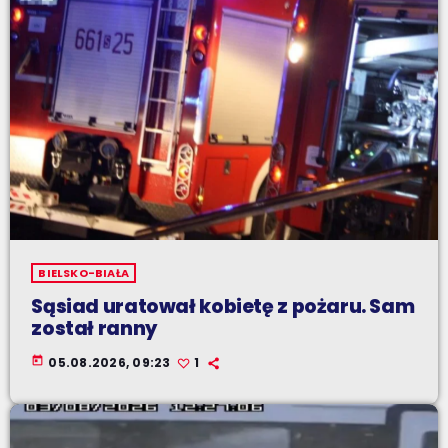
BIELSKO-BIAŁA
Sąsiad uratował kobietę z pożaru. Sam
został ranny
today
05.08.2026, 09:23
1