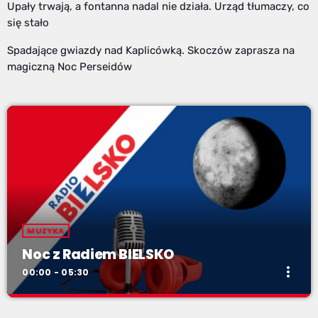
Upały trwają, a fontanna nadal nie działa. Urząd tłumaczy, co
się stało
Spadające gwiazdy nad Kaplicówką. Skoczów zaprasza na
magiczną Noc Perseidów
MUZYKA
Noc z Radiem BIELSKO
more_vert
00:00 - 05:30
Noc z Radiem BIELSKO
close