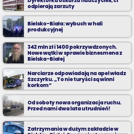
Dyrektorka oskarża nauczycieli, ci
odpierają zarzuty
Bielsko-Biała: wybuch w hali
produkcyjnej
342 mln zł i 1400 pokrzywdzonych.
Nowe wątki w sprawie biznesmena z
Bielska-Białej
Narciarze odpowiadają na apel władz
Szczyrku. „To nie turyści są winni
korkom”
Od soboty nowa organizacja ruchu.
Przed nami dwa lata utrudnień!
Zatrzymania w dużym zakładzie w