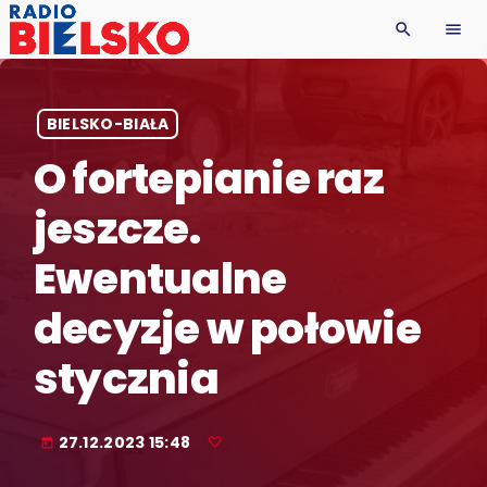
search
menu
BIELSKO-BIAŁA
O fortepianie raz
jeszcze.
Ewentualne
decyzje w połowie
stycznia
27.12.2023 15:48
today