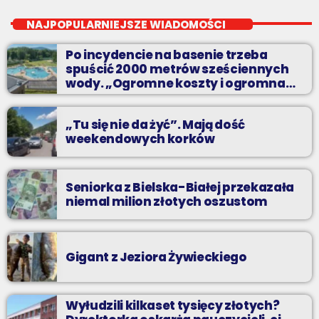
Nocą, kiedy wszyscy śpią - my gramy dalej. I to właśnie nocą
NAJPOPULARNIEJSZE WIADOMOŚCI
można "upolować" na naszej antenie prawdziwe muzyczne
perełki.
Po incydencie na basenie trzeba
spuścić 2000 metrów sześciennych
wody. „Ogromne koszty i ogromna
praca”
„Tu się nie da żyć”. Mają dość
weekendowych korków
Seniorka z Bielska-Białej przekazała
niemal milion złotych oszustom
Gigant z Jeziora Żywieckiego
Wyłudzili kilkaset tysięcy złotych?