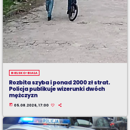
BIELSKO-BIAŁA
Rozbita szyba i ponad 2000 zł strat.
Policja publikuje wizerunki dwóch
mężczyzn
today
05.08.2026, 17:00