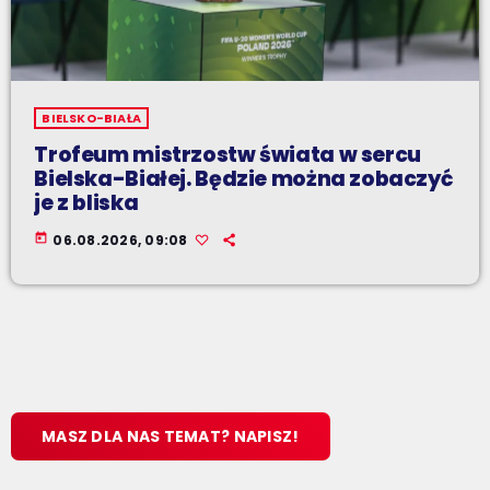
BIELSKO-BIAŁA
Trofeum mistrzostw świata w sercu
Bielska-Białej. Będzie można zobaczyć
je z bliska
today
06.08.2026, 09:08
MASZ DLA NAS TEMAT? NAPISZ!