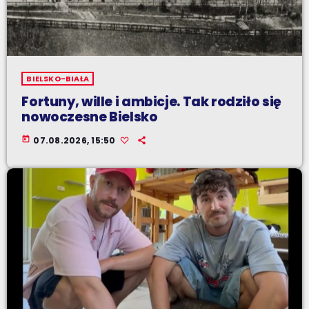
BIELSKO-BIAŁA
Fortuny, wille i ambicje. Tak rodziło się
nowoczesne Bielsko
today
07.08.2026, 15:50