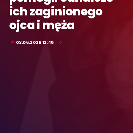
ich zaginionego
ojca i męża
03.06.2025 12:45
today