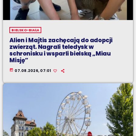
BIELSKO-BIAŁA
Alien i Majtis zachęcają do adopcji
zwierząt. Nagrali teledysk w
schronisku i wsparli bielską „Miau
Misję”
today
07.08.2026, 07:01