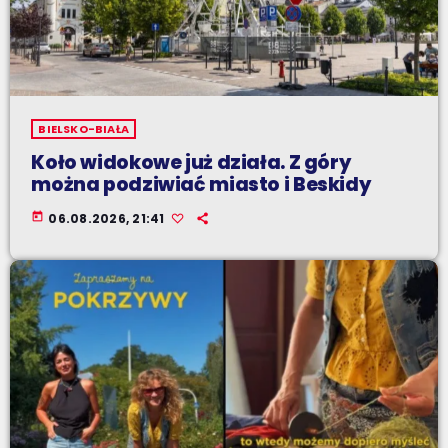
BIELSKO-BIAŁA
Koło widokowe już działa. Z góry
można podziwiać miasto i Beskidy
today
06.08.2026, 21:41