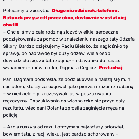
Polecamy przeczytać:
Długo nie odbierała telefonu.
Ratunek przyszedł przez okno, dosłownie w ostatniej
chwili!
– Chcieliśmy z całą rodziną złożyć wielkie, serdeczne
podziękowania za pomoc w znalezieniu naszego taty Józefa
Sikory. Bardzo dziękujemy Radiu Bielsko, że nagłośniło tę
sprawę, bo naprawdę był duży odzew, wiele osób
dowiedziało się, że tata zaginął – i dzwoniło do nas ze
wsparciem – mówi córka, Dagmara Ceglarz.
Posłuchaj
Pani Dagmara podkreśla, że podziękowania należą się m.in.
sąsiadom, którzy zareagowali jako pierwsi i razem z rodziną
– w niedzielę – przeczesywali las w poszukiwaniu
mężczyzny. Poszukiwania na własną rękę nie przyniosły
rezultatu, więc pani Jolanta zgłosiła zaginięcie męża na
policję.
– Akcja ruszyła od razu i otrzymała najwyższy priorytet,
bowiem tata, z racji wieku, jest bardzo schorowany –