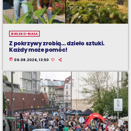
BIELSKO-BIAŁA
Z pokrzywy zrobią… dzieło sztuki.
Każdy może pomóc!
today
06.08.2026, 13:50