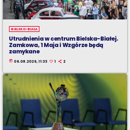
BIELSKO-BIAŁA
Utrudnienia w centrum Bielska-Białej.
Zamkowa, 1 Maja i Wzgórze będą
zamykane
today
06.08.2026, 11:33
1
2