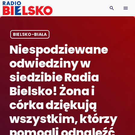
search
menu
BIELSKO-BIAŁA
Niespodziewane
odwiedziny w
siedzibie Radia
Bielsko! Żona i
córka dziękują
wszystkim, którzy
pomogli odnaleźć