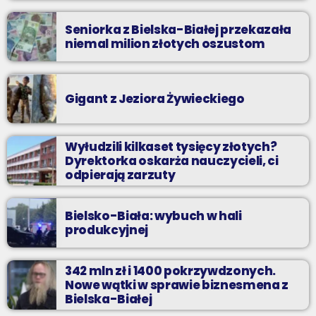
Seniorka z Bielska-Białej przekazała
niemal milion złotych oszustom
Gigant z Jeziora Żywieckiego
Wyłudzili kilkaset tysięcy złotych?
Dyrektorka oskarża nauczycieli, ci
odpierają zarzuty
Bielsko-Biała: wybuch w hali
produkcyjnej
342 mln zł i 1400 pokrzywdzonych.
Nowe wątki w sprawie biznesmena z
Bielska-Białej