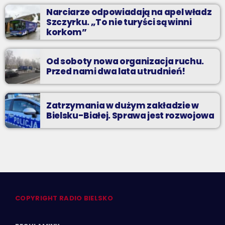
Narciarze odpowiadają na apel władz
Szczyrku. „To nie turyści są winni
korkom”
Od soboty nowa organizacja ruchu.
Przed nami dwa lata utrudnień!
Zatrzymania w dużym zakładzie w
Bielsku-Białej. Sprawa jest rozwojowa
COPYRIGHT RADIO BIELSKO