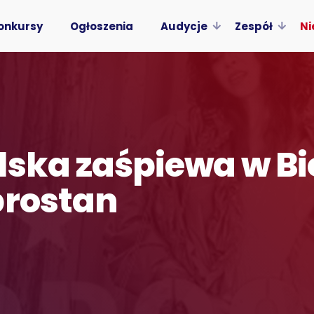
onkursy
Ogłoszenia
Audycje
Zespół
Ni
lska zaśpiewa w Bi
brostan