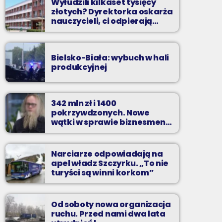
Wyłudzili kilkaset tysięcy
złotych? Dyrektorka oskarża
nauczycieli, ci odpierają
zarzuty
Bielsko-Biała: wybuch w hali
produkcyjnej
342 mln zł i 1400
pokrzywdzonych. Nowe
wątki w sprawie biznesmena
z Bielska-Białej
Narciarze odpowiadają na
apel władz Szczyrku. „To nie
turyści są winni korkom”
Od soboty nowa organizacja
ruchu. Przed nami dwa lata