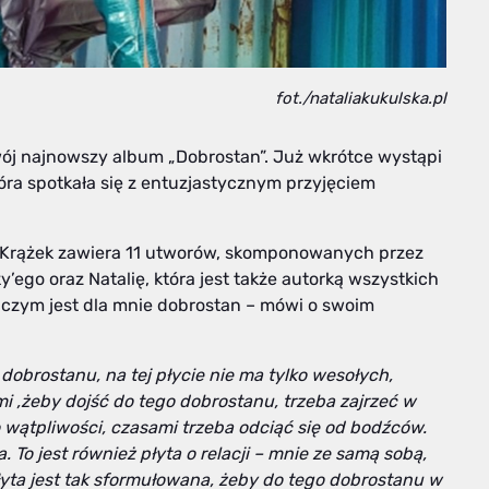
fot./nataliakukulska.pl
wój najnowszy album „Dobrostan”. Już wkrótce wystąpi
która spotkała się z entuzjastycznym przyjęciem
. Krążek zawiera 11 utworów, skomponowanych przez
ego oraz Natalię, która jest także autorką wszystkich
, czym jest dla mnie dobrostan – mówi o swoim
 dobrostanu, na tej płycie nie ma tylko wesołych,
i ,żeby dojść do tego dobrostanu, trzeba zajrzeć w
o wątpliwości, czasami trzeba odciąć się od bodźców.
 To jest również płyta o relacji – mnie ze samą sobą,
płyta jest tak sformułowana, żeby do tego dobrostanu w