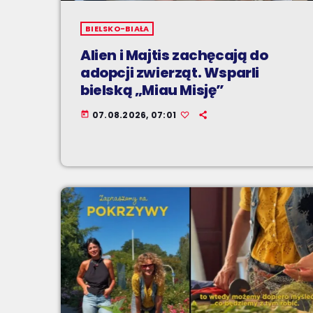
BIELSKO-BIAŁA
Alien i Majtis zachęcają do
adopcji zwierząt. Wsparli
bielską „Miau Misję”
07.08.2026, 07:01
today