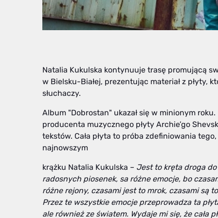
Natalia Kukulska kontynuuje trasę promującą s
w Bielsku-Białej, prezentując materiał z płyty, 
słuchaczy.
Album "Dobrostan" ukazał się w minionym roku
producenta muzycznego płyty Archie’go Shevsky’
tekstów. Cała płyta to próba zdefiniowania tego
najnowszym
krążku Natalia Kukulska –
Jest to kręta droga do
radosnych piosenek, sa różne emocje, bo czasam
różne rejony, czasami jest to mrok, czasami są t
Przez te wszystkie emocje przeprowadza ta płyta.
ale również ze światem. W
ydaje mi się, że cała 