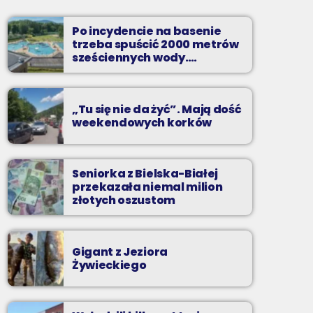
Najlepsze pasmo towarzyszące na
Podbeskidziu! Konkursy, akcje radiowe,
Po incydencie na basenie
rozmowy i oczywiście - starannie
trzeba spuścić 2000 metrów
wyselekcjonowane przeboje non-stop!
sześciennych wody.
„Ogromne koszty i ogromna
praca”
„Tu się nie da żyć”. Mają dość
weekendowych korków
Seniorka z Bielska-Białej
przekazała niemal milion
złotych oszustom
Gigant z Jeziora
Żywieckiego