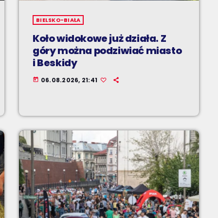
BIELSKO-BIAŁA
Koło widokowe już działa. Z
góry można podziwiać miasto
i Beskidy
06.08.2026, 21:41
today