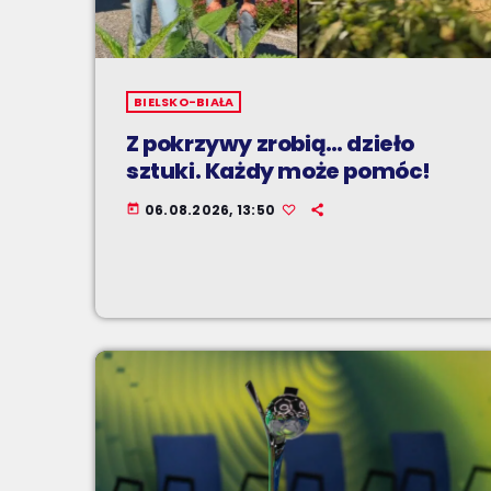
BIELSKO-BIAŁA
Z pokrzywy zrobią… dzieło
sztuki. Każdy może pomóc!
06.08.2026, 13:50
today