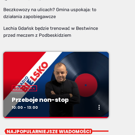
Beczkowozy na ulicach? Gmina uspokaja: to
działania zapobiegawcze
Lechia Gdańsk będzie trenować w Bestwince
przed meczem z Podbeskidziem
ROZRYWKA
Przeboje non-stop
more_vert
10:00 - 13:00
close
Przeboje non-stop
NAJPOPULARNIEJSZE WIADOMOŚCI