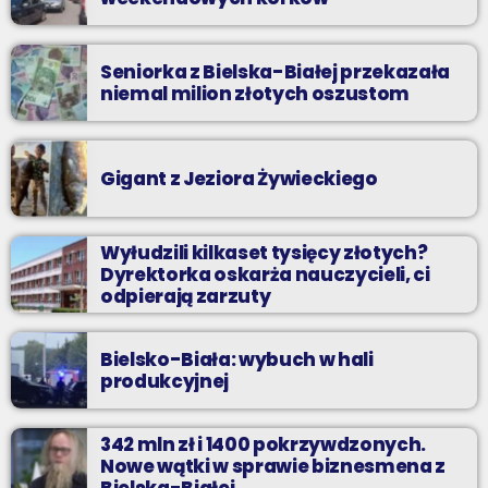
Seniorka z Bielska-Białej przekazała
niemal milion złotych oszustom
Gigant z Jeziora Żywieckiego
Wyłudzili kilkaset tysięcy złotych?
Dyrektorka oskarża nauczycieli, ci
odpierają zarzuty
Bielsko-Biała: wybuch w hali
produkcyjnej
342 mln zł i 1400 pokrzywdzonych.
Nowe wątki w sprawie biznesmena z