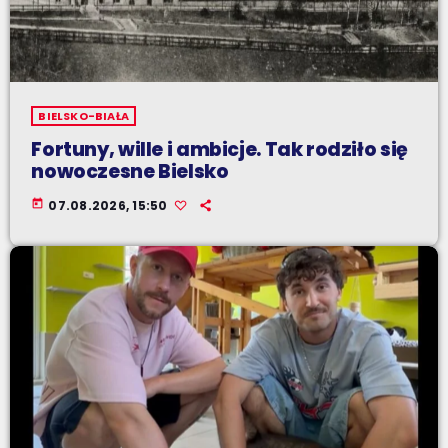
BIELSKO-BIAŁA
Fortuny, wille i ambicje. Tak rodziło się
nowoczesne Bielsko
today
07.08.2026, 15:50