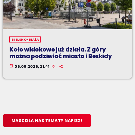
BIELSKO-BIAŁA
Koło widokowe już działa. Z góry
można podziwiać miasto i Beskidy
today
06.08.2026, 21:41
MASZ DLA NAS TEMAT? NAPISZ!