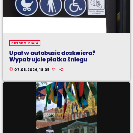
BIELSKO-BIAŁA
Upał w autobusie doskwiera?
Wypatrujcie płatka śniegu
today
07.08.2026, 18:05