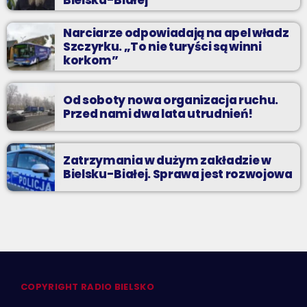
Bielska-Białej
Narciarze odpowiadają na apel władz
Szczyrku. „To nie turyści są winni
korkom”
Od soboty nowa organizacja ruchu.
Przed nami dwa lata utrudnień!
Zatrzymania w dużym zakładzie w
Bielsku-Białej. Sprawa jest rozwojowa
COPYRIGHT RADIO BIELSKO