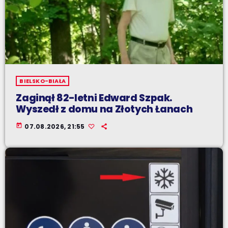
BIELSKO-BIAŁA
Zaginął 82-letni Edward Szpak.
Wyszedł z domu na Złotych Łanach
today
07.08.2026, 21:55