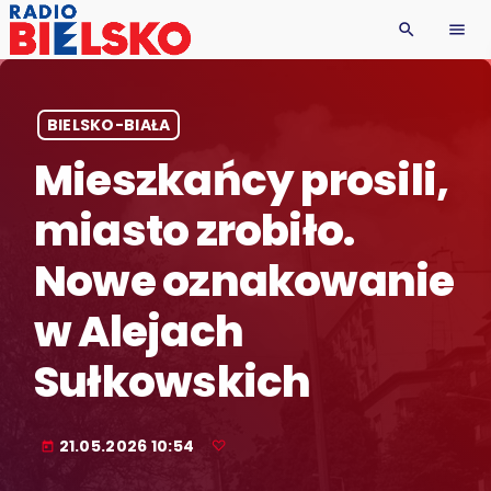
search
menu
BIELSKO-BIAŁA
Mieszkańcy prosili,
miasto zrobiło.
Nowe oznakowanie
w Alejach
Sułkowskich
21.05.2026 10:54
today