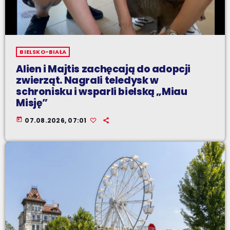
BIELSKO-BIAŁA
Alien i Majtis zachęcają do adopcji
zwierząt. Nagrali teledysk w
schronisku i wsparli bielską „Miau
Misję”
today
07.08.2026, 07:01