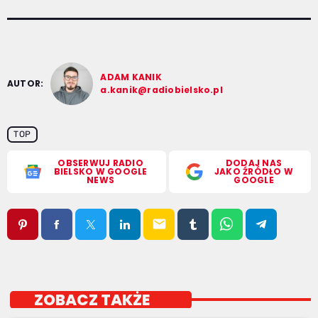
ADAM KANIK
AUTOR:
a.kanik@radiobielsko.pl
TOP
OBSERWUJ RADIO
DODAJ NAS
BIELSKO W GOOGLE
JAKO ŹRÓDŁO W
NEWS
GOOGLE
email
ZOBACZ TAKŻE