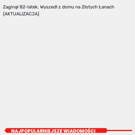
Zaginął 82-latek. Wyszedł z domu na Złotych Łanach
[AKTUALIZACJA]
MUZYKA
Mega World Dance
more_vert
18:00 - 22:00
Mega World Dance
close
Zaprasza Sławek "Rybka" Rybczyński
NAJPOPULARNIEJSZE WIADOMOŚCI