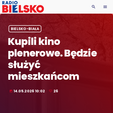
search
menu
BIELSKO-BIAŁA
Kupili kino
plenerowe. Będzie
służyć
mieszkańcom
14.05.2026 10:02
26
today