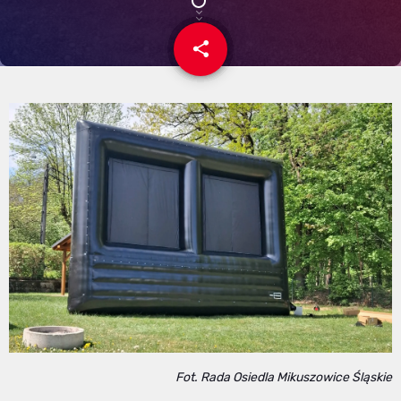
share
email
26
Fot. Rada Osiedla Mikuszowice Śląskie