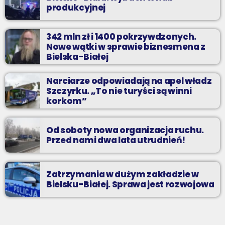
produkcyjnej
342 mln zł i 1400 pokrzywdzonych.
Nowe wątki w sprawie biznesmena z
Bielska-Białej
Narciarze odpowiadają na apel władz
Szczyrku. „To nie turyści są winni
korkom”
Od soboty nowa organizacja ruchu.
Przed nami dwa lata utrudnień!
Zatrzymania w dużym zakładzie w
Bielsku-Białej. Sprawa jest rozwojowa