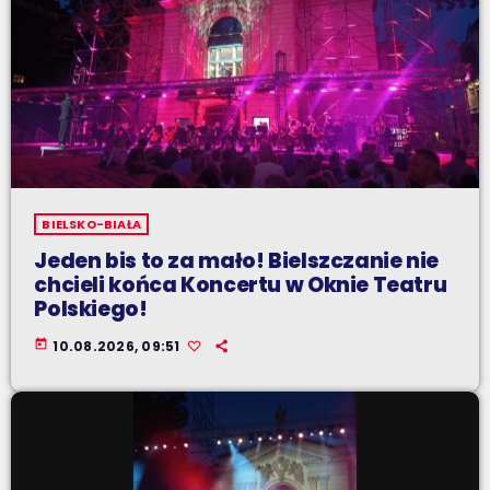
BIELSKO-BIAŁA
Jeden bis to za mało! Bielszczanie nie
chcieli końca Koncertu w Oknie Teatru
Polskiego!
today
10.08.2026, 09:51