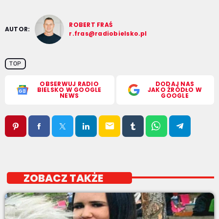
ROBERT FRAŚ
AUTOR:
r.fras@radiobielsko.pl
TOP
OBSERWUJ RADIO
DODAJ NAS
BIELSKO W GOOGLE
JAKO ŹRÓDŁO W
NEWS
GOOGLE
email
ZOBACZ TAKŻE