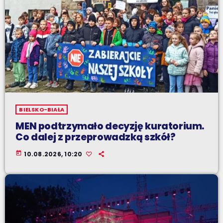
BIELSKO-BIAŁA
MEN podtrzymało decyzję kuratorium.
Co dalej z przeprowadzką szkół?
today
10.08.2026, 10:20