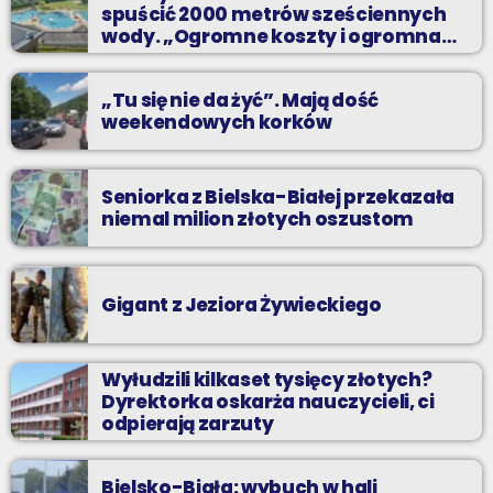
spuścić 2000 metrów sześciennych
wody. „Ogromne koszty i ogromna
praca”
„Tu się nie da żyć”. Mają dość
weekendowych korków
Seniorka z Bielska-Białej przekazała
niemal milion złotych oszustom
Gigant z Jeziora Żywieckiego
Wyłudzili kilkaset tysięcy złotych?
Dyrektorka oskarża nauczycieli, ci
odpierają zarzuty
Bielsko-Biała: wybuch w hali