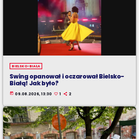
BIELSKO-BIAŁA
Swing opanował i oczarował Bielsko-
Białą! Jak było?
today
09.08.2026, 13:30
1
2