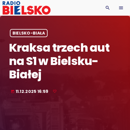
search
menu
BIELSKO-BIAŁA
Kraksa trzech aut
na S1 w Bielsku-
Białej
11.12.2025 16:59
today