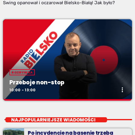
Swing opanował i oczarował Bielsko-Białą! Jak było?
ROZRYWKA
Przeboje non-stop
more_vert
10:00 - 13:00
Przeboje non-stop
close
Najlepsze pasmo towarzyszące na Podbeskidziu! Konkursy,
NAJPOPULARNIEJSZE WIADOMOŚCI
akcje radiowe, rozmowy i oczywiście - starannie
wyselekcjonowane przeboje non-stop!
Po incydencie na basenie trzeba