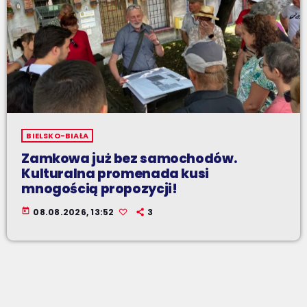
BIELSKO-BIAŁA
Zamkowa już bez samochodów.
Kulturalna promenada kusi
mnogością propozycji!
today
08.08.2026, 13:52
3