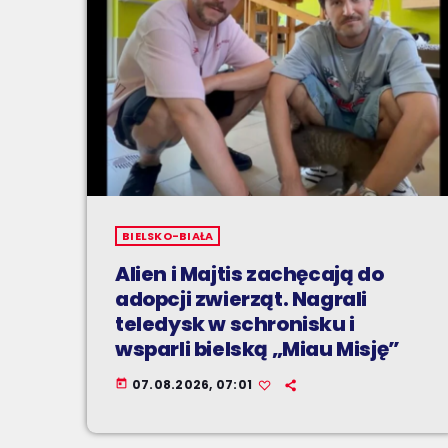
BIELSKO-BIAŁA
Alien i Majtis zachęcają do
adopcji zwierząt. Nagrali
teledysk w schronisku i
wsparli bielską „Miau Misję”
07.08.2026, 07:01
today