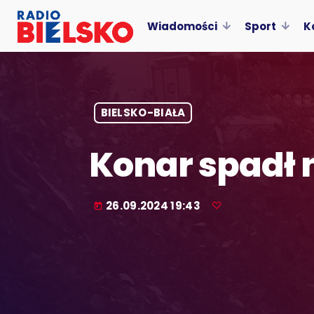
Wiadomości
Sport
K
BIELSKO-BIAŁA
Konar spadł
26.09.2024 19:43
today