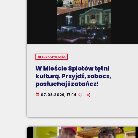
BIELSKO-BIAŁA
W Mieście Splotów tętni
kulturą. Przyjdź, zobacz,
posłuchaj i zatańcz!
07.08.2026, 17:14
today