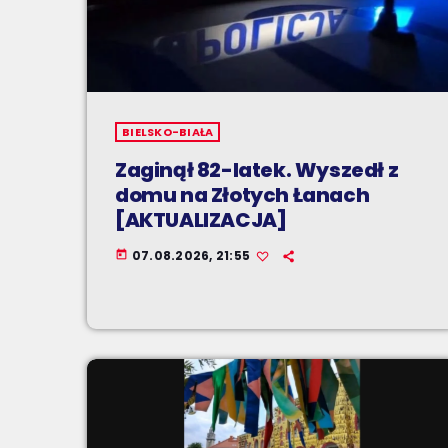
BIELSKO-BIAŁA
Zaginął 82-latek. Wyszedł z
domu na Złotych Łanach
[AKTUALIZACJA]
07.08.2026, 21:55
today