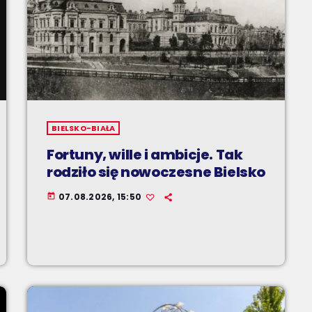
BIELSKO-BIAŁA
Fortuny, wille i ambicje. Tak
rodziło się nowoczesne Bielsko
07.08.2026, 15:50
today