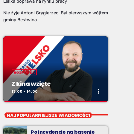
Lekka poprawa na rynku pracy
Nie żyje Antoni Grygierzec. Był pierwszym wójtem
gminy Bestwina
ROZRYWKA
Z kina wzięte
more_vert
13:00 - 14:00
close
Z kina wzięte
NAJPOPULARNIEJSZE WIADOMOŚCI
Soboty od 13 do 14
Po incydencie na basenie