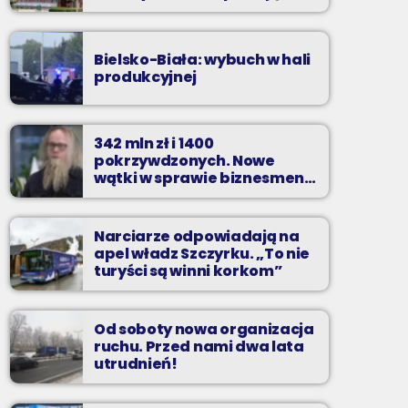
zarzuty
Bielsko-Biała: wybuch w hali
produkcyjnej
342 mln zł i 1400
pokrzywdzonych. Nowe
wątki w sprawie biznesmena
z Bielska-Białej
Narciarze odpowiadają na
apel władz Szczyrku. „To nie
turyści są winni korkom”
Od soboty nowa organizacja
ruchu. Przed nami dwa lata
utrudnień!