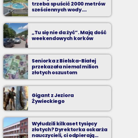
Z Kina Wzięte to audycja w której film
trzeba spuścić 2000 metrów
występuje roli głównej.
sześciennych wody.
„Ogromne koszty i ogromna
praca”
„Tu się nie da żyć”. Mają dość
weekendowych korków
Seniorka z Bielska-Białej
przekazała niemal milion
złotych oszustom
Gigant z Jeziora
Żywieckiego
Wyłudzili kilkaset tysięcy
złotych? Dyrektorka oskarża
nauczycieli, ci odpierają