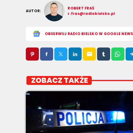
ROBERT FRAŚ
AUTOR:
r.fras@radiobielsko.pl
OBSERWUJ RADIO BIELSKO W GOOGLE NEW
email
ZOBACZ TAKŻE