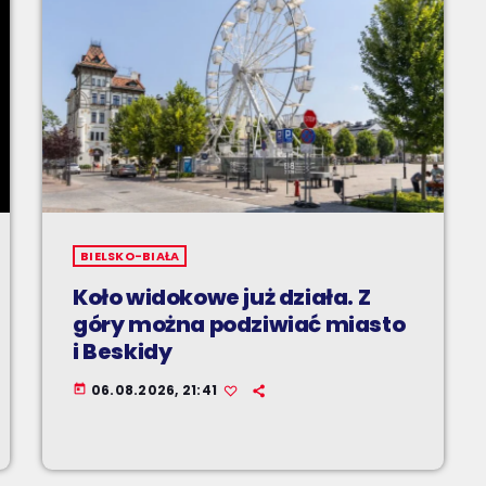
BIELSKO-BIAŁA
Koło widokowe już działa. Z
góry można podziwiać miasto
i Beskidy
06.08.2026, 21:41
today