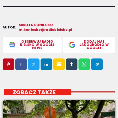
MIRELLA KONIECKO
AUTOR:
m.koniecko@radiobielsko.pl
OBSERWUJ RADIO
DODAJ NAS
BIELSKO W GOOGLE
JAKO ŹRÓDŁO W
NEWS
GOOGLE
email
ZOBACZ TAKŻE