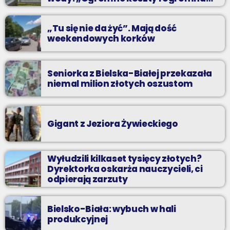
praca”
„Tu się nie da żyć”. Mają dość
weekendowych korków
Seniorka z Bielska-Białej przekazała
niemal milion złotych oszustom
Gigant z Jeziora Żywieckiego
Wyłudzili kilkaset tysięcy złotych?
Dyrektorka oskarża nauczycieli, ci
odpierają zarzuty
Bielsko-Biała: wybuch w hali
produkcyjnej