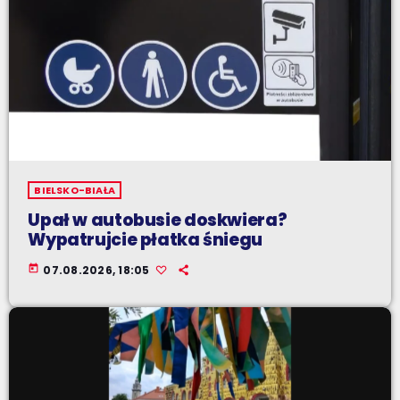
BIELSKO-BIAŁA
Upał w autobusie doskwiera?
Wypatrujcie płatka śniegu
today
07.08.2026, 18:05