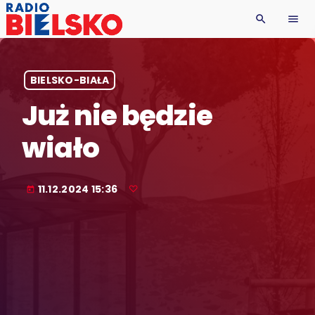
search
menu
BIELSKO-BIAŁA
Już nie będzie
wiało
11.12.2024 15:36
today