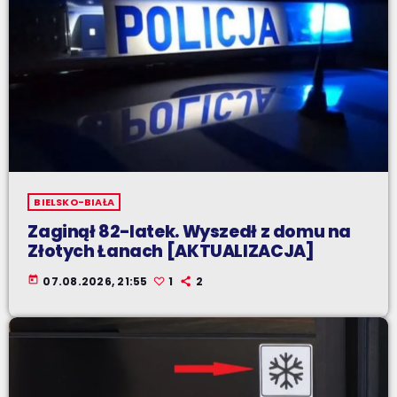
BIELSKO-BIAŁA
Zaginął 82-latek. Wyszedł z domu na
Złotych Łanach [AKTUALIZACJA]
today
07.08.2026, 21:55
1
2