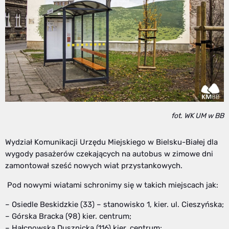
fot. WK UM w BB
Wydział Komunikacji Urzędu Miejskiego w Bielsku-Białej dla
wygody pasażerów czekających na autobus w zimowe dni
zamontował sześć nowych wiat przystankowych.
Pod nowymi wiatami schronimy się w takich miejscach jak:
– Osiedle Beskidzkie (33) – stanowisko 1, kier. ul. Cieszyńska;
– Górska Bracka (98) kier. centrum;
– Hałcnowska Dusznicka (116) kier. centrum;