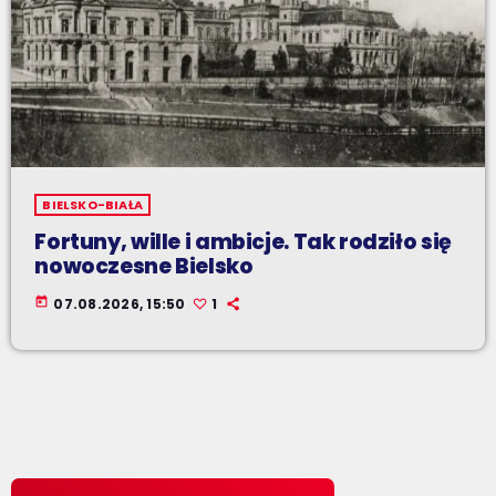
BIELSKO-BIAŁA
Fortuny, wille i ambicje. Tak rodziło się
nowoczesne Bielsko
today
07.08.2026, 15:50
1