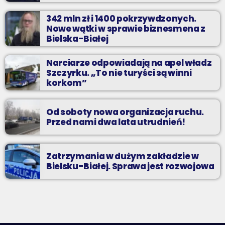
342 mln zł i 1400 pokrzywdzonych.
Nowe wątki w sprawie biznesmena z
Bielska-Białej
Narciarze odpowiadają na apel władz
Szczyrku. „To nie turyści są winni
korkom”
Od soboty nowa organizacja ruchu.
Przed nami dwa lata utrudnień!
Zatrzymania w dużym zakładzie w
Bielsku-Białej. Sprawa jest rozwojowa