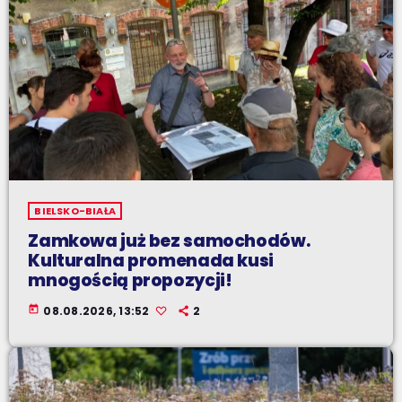
BIELSKO-BIAŁA
Zamkowa już bez samochodów.
Kulturalna promenada kusi
mnogością propozycji!
today
08.08.2026, 13:52
2