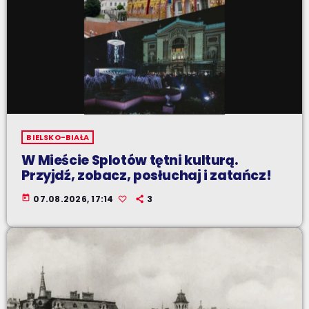
BIELSKO-BIAŁA
W Mieście Splotów tętni kulturą.
Przyjdź, zobacz, posłuchaj i zatańcz!
today
07.08.2026, 17:14
3