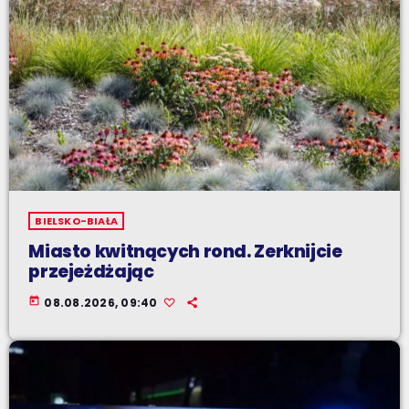
BIELSKO-BIAŁA
Miasto kwitnących rond. Zerknijcie
przejeżdżając
today
08.08.2026, 09:40