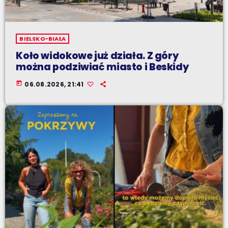
BIELSKO-BIAŁA
Koło widokowe już działa. Z góry
można podziwiać miasto i Beskidy
today
06.08.2026, 21:41