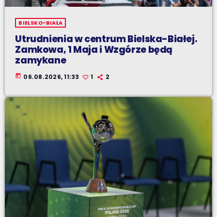
BIELSKO-BIAŁA
Utrudnienia w centrum Bielska-Białej.
Zamkowa, 1 Maja i Wzgórze będą
zamykane
today
06.08.2026, 11:33
1
2