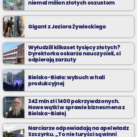
niemal milion złotych oszustom
Gigant z Jeziora Żywieckiego
Wyłudzili kilkaset tysięcy złotych?
Dyrektorka oskarża nauczycieli, ci
odpierają zarzuty
Bielsko-Biała: wybuch w hali
produkcyjnej
342 mln zł i 1400 pokrzywdzonych.
Nowe wątki w sprawie biznesmena z
Bielska-Białej
Narciarze odpowiadają na apel władz
Szczyrku. „To nie turyści są winni