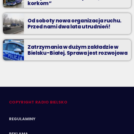
korkom”
Od soboty nowa organizacja ruchu.
Przed nami dwa lata utrudnień!
Zatrzymania w dużym zakładzie w
Bielsku-Białej. Sprawa jest rozwojowa
COPYRIGHT RADIO BIELSKO
REGULAMINY
REKLAMA