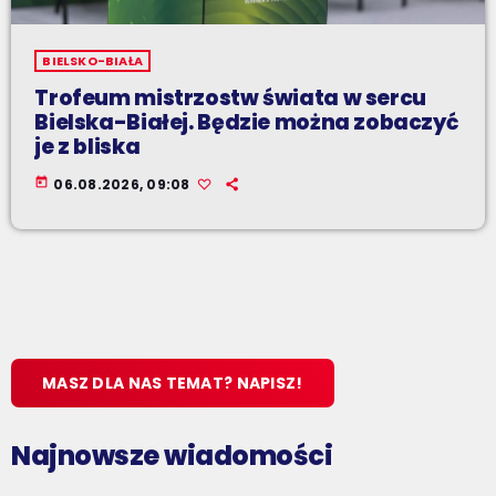
BIELSKO-BIAŁA
Trofeum mistrzostw świata w sercu
Bielska-Białej. Będzie można zobaczyć
je z bliska
today
06.08.2026, 09:08
MASZ DLA NAS TEMAT? NAPISZ!
Najnowsze wiadomości