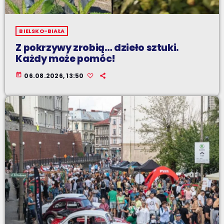
BIELSKO-BIAŁA
Z pokrzywy zrobią… dzieło sztuki.
Każdy może pomóc!
today
06.08.2026, 13:50