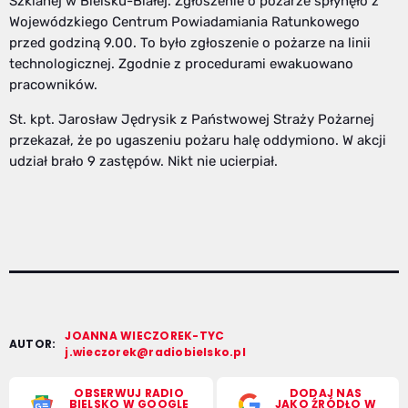
Szklanej w Bielsku-Białej. Zgłoszenie o pożarze spłynęło z
Wojewódzkiego Centrum Powiadamiania Ratunkowego
przed godziną 9.00. To było zgłoszenie o pożarze na linii
technologicznej. Zgodnie z procedurami ewakuowano
pracowników.
St. kpt. Jarosław Jędrysik z Państwowej Straży Pożarnej
przekazał, że po ugaszeniu pożaru halę oddymiono. W akcji
udział brało 9 zastępów. Nikt nie ucierpiał.
JOANNA WIECZOREK-TYC
AUTOR:
j.wieczorek@radiobielsko.pl
OBSERWUJ RADIO
DODAJ NAS
BIELSKO W GOOGLE
JAKO ŹRÓDŁO W