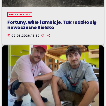
BIELSKO-BIAŁA
Fortuny, wille i ambicje. Tak rodziło się
nowoczesne Bielsko
today
07.08.2026, 15:50