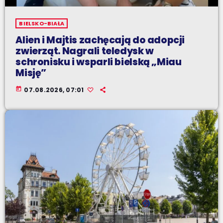
BIELSKO-BIAŁA
Alien i Majtis zachęcają do adopcji
zwierząt. Nagrali teledysk w
schronisku i wsparli bielską „Miau
Misję”
today
07.08.2026, 07:01