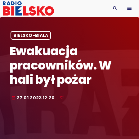
search
menu
BIELSKO-BIAŁA
Ewakuacja
pracowników. W
hali był pożar
27.01.2023 12:20
today