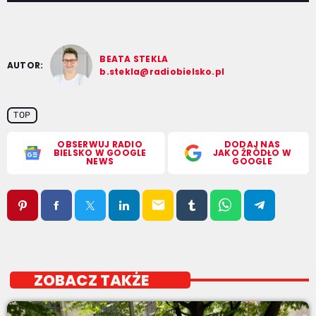
BEATA STEKLA
AUTOR:
b.stekla@radiobielsko.pl
TOP
OBSERWUJ RADIO
DODAJ NAS
BIELSKO W GOOGLE
JAKO ŹRÓDŁO W
NEWS
GOOGLE
email
ZOBACZ TAKŻE