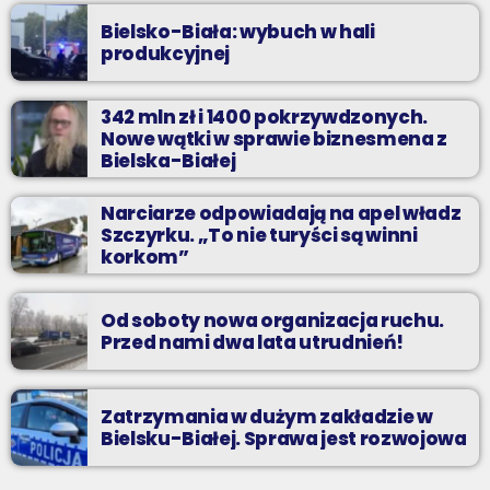
Bielsko-Biała: wybuch w hali
produkcyjnej
342 mln zł i 1400 pokrzywdzonych.
Nowe wątki w sprawie biznesmena z
Bielska-Białej
Narciarze odpowiadają na apel władz
Szczyrku. „To nie turyści są winni
korkom”
Od soboty nowa organizacja ruchu.
Przed nami dwa lata utrudnień!
Zatrzymania w dużym zakładzie w
Bielsku-Białej. Sprawa jest rozwojowa