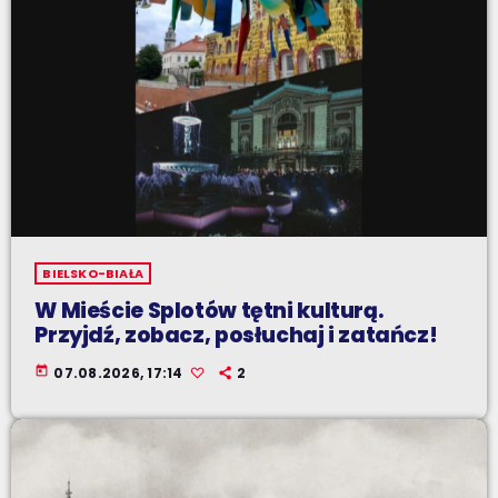
BIELSKO-BIAŁA
W Mieście Splotów tętni kulturą.
Przyjdź, zobacz, posłuchaj i zatańcz!
today
07.08.2026, 17:14
2