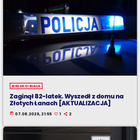
BIELSKO-BIAŁA
Zaginął 82-latek. Wyszedł z domu na
Złotych Łanach [AKTUALIZACJA]
today
07.08.2026, 21:55
1
2