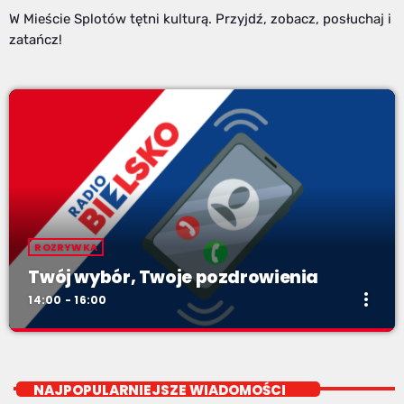
W Mieście Splotów tętni kulturą. Przyjdź, zobacz, posłuchaj i
zatańcz!
ROZRYWKA
Twój wybór, Twoje pozdrowienia
more_vert
14:00 - 16:00
Twój wybór, Twoje pozdrowienia
close
Niedziele od 14 do 16
NAJPOPULARNIEJSZE WIADOMOŚCI