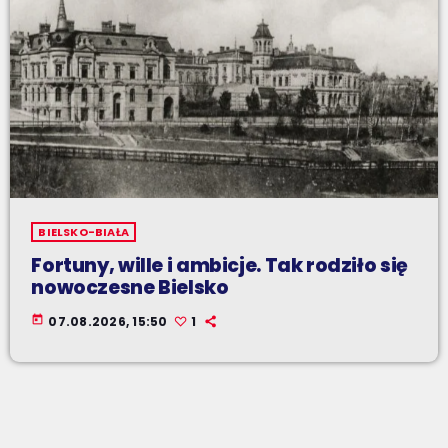
BIELSKO-BIAŁA
Fortuny, wille i ambicje. Tak rodziło się
nowoczesne Bielsko
today
07.08.2026, 15:50
1