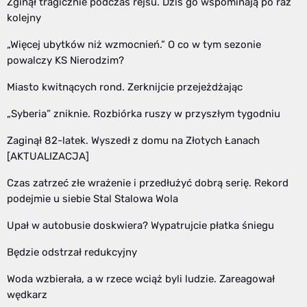
Zginął tragicznie podczas rejsu. Dziś go wspominają po raz
kolejny
„Więcej ubytków niż wzmocnień.” O co w tym sezonie
powalczy KS Nierodzim?
Miasto kwitnących rond. Zerknijcie przejeżdżając
„Syberia” zniknie. Rozbiórka ruszy w przyszłym tygodniu
Zaginął 82-latek. Wyszedł z domu na Złotych Łanach
[AKTUALIZACJA]
Czas zatrzeć złe wrażenie i przedłużyć dobrą serię. Rekord
podejmie u siebie Stal Stalowa Wola
Upał w autobusie doskwiera? Wypatrujcie płatka śniegu
Będzie odstrzał redukcyjny
Woda wzbierała, a w rzece wciąż byli ludzie. Zareagował
wędkarz