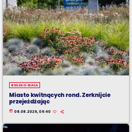
BIELSKO-BIAŁA
Miasto kwitnących rond. Zerknijcie
przejeżdżając
today
08.08.2026, 09:40