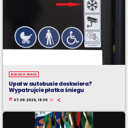
BIELSKO-BIAŁA
Upał w autobusie doskwiera?
Wypatrujcie płatka śniegu
today
07.08.2026, 18:05