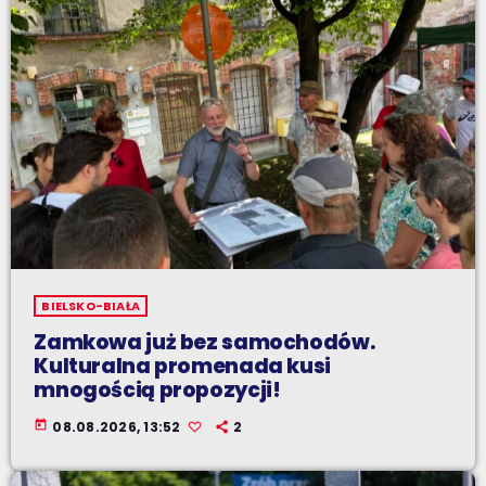
BIELSKO-BIAŁA
Zamkowa już bez samochodów.
Kulturalna promenada kusi
mnogością propozycji!
today
08.08.2026, 13:52
2