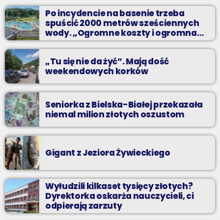
Zadzwoń do nas, wybierz jedną z dwóch muzycznych
Po incydencie na basenie trzeba
propozycji i pozdrów bliskich na żywo w Radiu BIELSKO.
spuścić 2000 metrów sześciennych
wody. „Ogromne koszty i ogromna
praca”
„Tu się nie da żyć”. Mają dość
weekendowych korków
Seniorka z Bielska-Białej przekazała
niemal milion złotych oszustom
Gigant z Jeziora Żywieckiego
Wyłudzili kilkaset tysięcy złotych?
Dyrektorka oskarża nauczycieli, ci
odpierają zarzuty