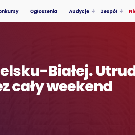
onkursy
Ogłoszenia
Audycje
Zespół
Ni
Bielsku-Białej. Utru
rzez cały weekend