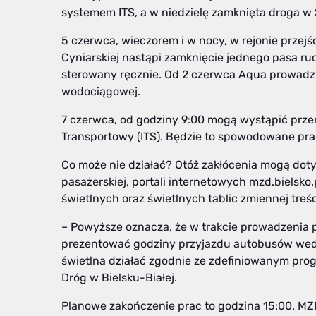
systemem ITS, a w niedzielę zamknięta droga w 
5 czerwca, wieczorem i w nocy, w rejonie przejśc
Cyniarskiej nastąpi zamknięcie jednego pasa r
sterowany ręcznie. Od 2 czerwca Aqua prowadzi
wodociągowej.
7 czerwca, od godziny 9:00 mogą wystąpić prze
Transportowy (ITS). Będzie to spowodowane pr
Co może nie działać? Otóż zakłócenia mogą doty
pasażerskiej, portali internetowych mzd.bielsko.pl,
świetlnych oraz świetlnych tablic zmiennej tre
– Powyższe oznacza, że w trakcie prowadzenia p
prezentować godziny przyjazdu autobusów wedłu
świetlna działać zgodnie ze zdefiniowanym prog
Dróg w Bielsku-Białej.
Planowe zakończenie prac to godzina 15:00. MZ