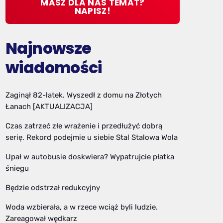
MASZ DLA NAS TEMAT?
NAPISZ!
Najnowsze
wiadomości
Zaginął 82-latek. Wyszedł z domu na Złotych
Łanach [AKTUALIZACJA]
Czas zatrzeć złe wrażenie i przedłużyć dobrą
serię. Rekord podejmie u siebie Stal Stalowa Wola
Upał w autobusie doskwiera? Wypatrujcie płatka
śniegu
Będzie odstrzał redukcyjny
Woda wzbierała, a w rzece wciąż byli ludzie.
Zareagował wędkarz