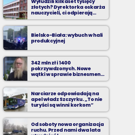
Wyłudzili kilkaset tysięcy
złotych? Dyrektorka oskarża
nauczycieli, ci odpierają
zarzuty
Bielsko-Biała: wybuch w hali
produkcyjnej
342 mln zł i 1400
pokrzywdzonych. Nowe
wątki w sprawie biznesmena
z Bielska-Białej
Narciarze odpowiadają na
apel władz Szczyrku. „To nie
turyści są winni korkom”
Od soboty nowa organizacja
ruchu. Przed nami dwa lata