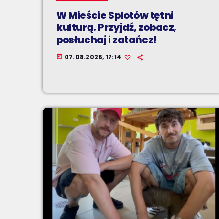
W Mieście Splotów tętni
kulturą. Przyjdź, zobacz,
posłuchaj i zatańcz!
07.08.2026, 17:14
today