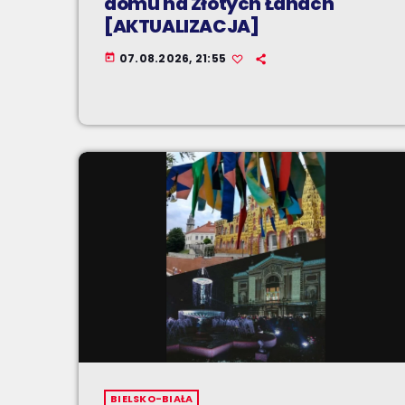
domu na Złotych Łanach
[AKTUALIZACJA]
07.08.2026, 21:55
today
BIELSKO-BIAŁA