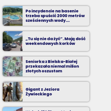
Soboty od 13 do 14
Po incydencie na basenie
Z Kina Wzięte to audycja w której film
trzeba spuścić 2000 metrów
występuje roli głównej.
sześciennych wody.
„Ogromne koszty i ogromna
praca”
„Tu się nie da żyć”. Mają dość
weekendowych korków
Seniorka z Bielska-Białej
przekazała niemal milion
złotych oszustom
Gigant z Jeziora
Żywieckiego