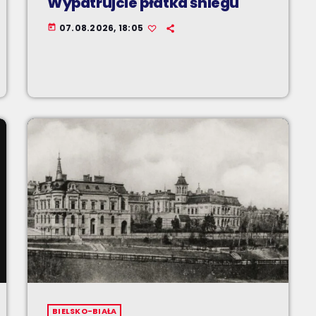
Wypatrujcie płatka śniegu
07.08.2026, 18:05
today
BIELSKO-BIAŁA