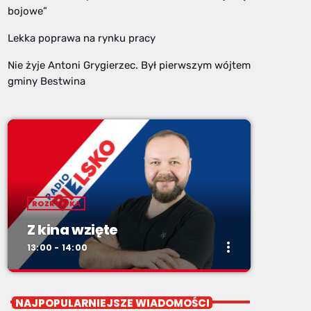
bojowe”
Lekka poprawa na rynku pracy
Nie żyje Antoni Grygierzec. Był pierwszym wójtem
gminy Bestwina
ROZRYWKA
Z kina wzięte
more_vert
13:00 - 14:00
close
Z kina wzięte
NAJPOPULARNIEJSZE WIADOMOŚCI