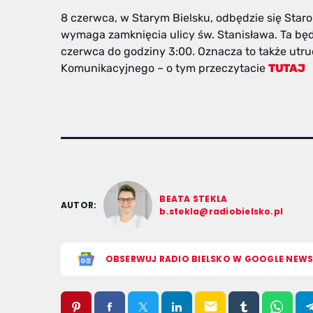
8 czerwca, w Starym Bielsku, odbędzie się Staro
wymaga zamknięcia ulicy św. Stanisława. Ta bę
czerwca do godziny 3:00. Oznacza to także utr
Komunikacyjnego – o tym przeczytacie
TUTAJ
BEATA STEKLA
AUTOR:
b.stekla@radiobielsko.pl
OBSERWUJ RADIO BIELSKO W GOOGLE NEW
email