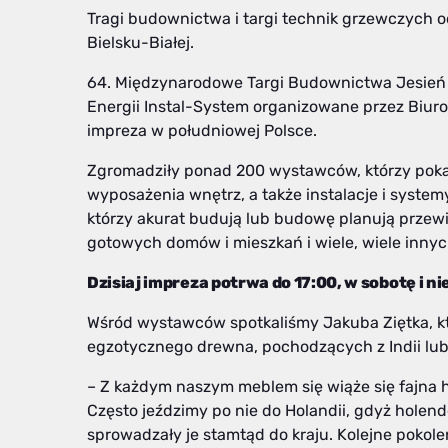
Tragi budownictwa i targi technik grzewczych
Bielsku-Białej.
64. Międzynarodowe Targi Budownictwa Jesień 2
Energii Instal-System organizowane przez Biuro
impreza w południowej Polsce.
Zgromadziły ponad 200 wystawców, którzy pok
wyposażenia wnętrz, a także instalacje i system
którzy akurat budują lub budowę planują przewidz
gotowych domów i mieszkań i wiele, wiele innyc
Dzisiaj impreza potrwa do 17:00, w sobotę i ni
Wśród wystawców spotkaliśmy Jakuba Ziętka, kt
egzotycznego drewna, pochodzących z Indii lub
– Z każdym naszym meblem się wiąże się fajna hi
Często jeździmy po nie do Holandii, gdyż holende
sprowadzały je stamtąd do kraju. Kolejne pokole