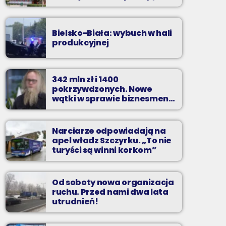
zarzuty
Bielsko-Biała: wybuch w hali
produkcyjnej
342 mln zł i 1400
pokrzywdzonych. Nowe
wątki w sprawie biznesmena
z Bielska-Białej
Narciarze odpowiadają na
apel władz Szczyrku. „To nie
turyści są winni korkom”
Od soboty nowa organizacja
ruchu. Przed nami dwa lata
utrudnień!