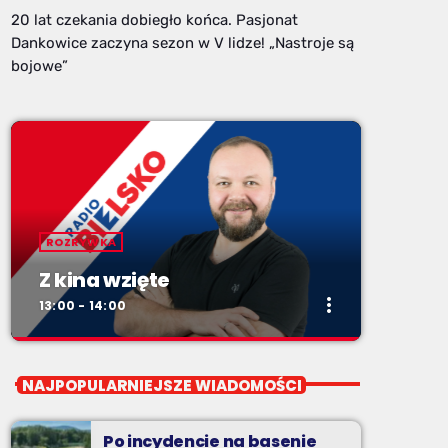
20 lat czekania dobiegło końca. Pasjonat
Dankowice zaczyna sezon w V lidze! „Nastroje są
bojowe”
ROZRYWKA
Z kina wzięte
more_vert
13:00 - 14:00
close
Z kina wzięte
NAJPOPULARNIEJSZE WIADOMOŚCI
Soboty od 13 do 14
Po incydencie na basenie