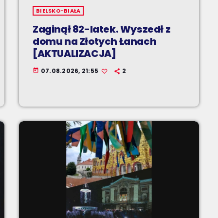
BIELSKO-BIAŁA
Zaginął 82-latek. Wyszedł z
domu na Złotych Łanach
[AKTUALIZACJA]
07.08.2026, 21:55
2
today