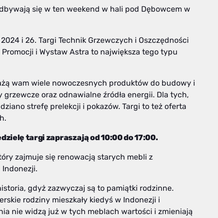
 odbywają się w ten weekend w hali pod Dębowcem w
024 i 26. Targi Technik Grzewczych i Oszczędności
 Promocji i Wystaw Astra to największa tego typu
ażą wam wiele nowoczesnych produktów do budowy i
y grzewcze oraz odnawialne źródła energii. Dla tych,
iano strefę prelekcji i pokazów. Targi to też oferta
h.
edzielę targi zapraszają od 10:00 do 17:00.
óry zajmuje się renowacją starych mebli z
 Indonezji.
storia, gdyż zazwyczaj są to pamiątki rodzinne.
rskie rodziny mieszkały kiedyś w Indonezji i
nia nie widzą już w tych meblach wartości i zmieniają