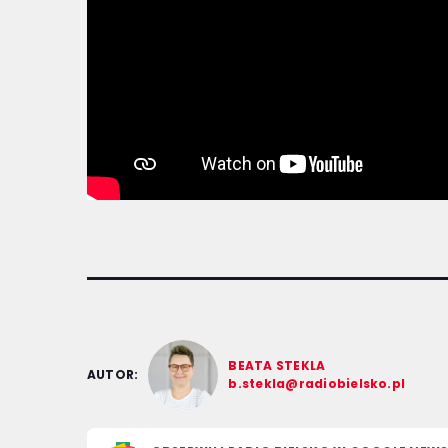
BEATA STEKLA
AUTOR:
b.stekla@radiobielsko.pl