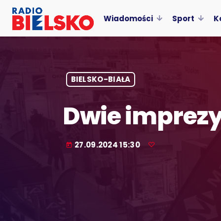
Wiadomości
Sport
K
BIELSKO-BIAŁA
Dwie imprez
27.09.2024 15:30
today