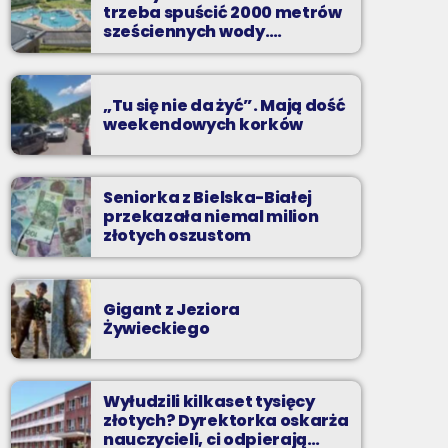
Z Kina Wzięte to audycja w której film
trzeba spuścić 2000 metrów
występuje roli głównej.
sześciennych wody.
„Ogromne koszty i ogromna
praca”
„Tu się nie da żyć”. Mają dość
weekendowych korków
Seniorka z Bielska-Białej
przekazała niemal milion
złotych oszustom
Gigant z Jeziora
Żywieckiego
Wyłudzili kilkaset tysięcy
złotych? Dyrektorka oskarża
nauczycieli, ci odpierają