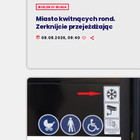
BIELSKO-BIAŁA
Miasto kwitnących rond.
Zerknijcie przejeżdżając
08.08.2026, 09:40
today