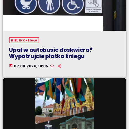
BIELSKO-BIAŁA
Upał w autobusie doskwiera?
Wypatrujcie płatka śniegu
today
07.08.2026, 18:05