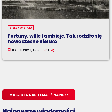
BIELSKO-BIAŁA
Fortuny, wille i ambicje. Tak rodziło się
nowoczesne Bielsko
today
07.08.2026, 15:50
1
MASZ DLA NAS TEMAT? NAPISZ!
Najnowsze wiadomości