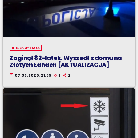
BIELSKO-BIAŁA
Zaginął 82-latek. Wyszedł z domu na
Złotych Łanach [AKTUALIZACJA]
today
07.08.2026, 21:55
1
2