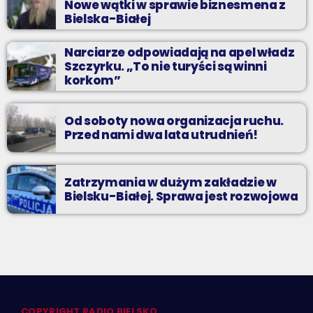
Nowe wątki w sprawie biznesmena z
Bielska-Białej
Narciarze odpowiadają na apel władz
Szczyrku. „To nie turyści są winni
korkom”
Od soboty nowa organizacja ruchu.
Przed nami dwa lata utrudnień!
Zatrzymania w dużym zakładzie w
Bielsku-Białej. Sprawa jest rozwojowa
COPYRIGHT RADIO BIELSKO