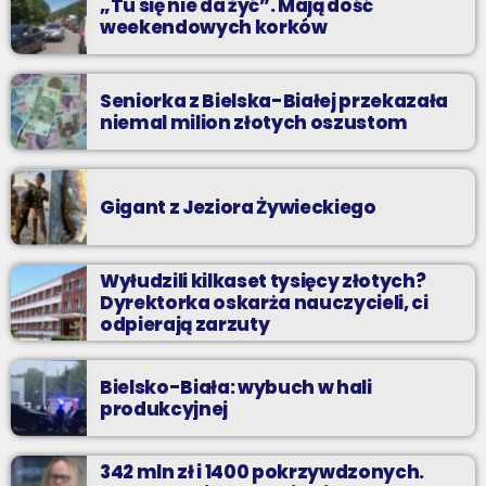
„Tu się nie da żyć”. Mają dość
weekendowych korków
Seniorka z Bielska-Białej przekazała
niemal milion złotych oszustom
Gigant z Jeziora Żywieckiego
Wyłudzili kilkaset tysięcy złotych?
Dyrektorka oskarża nauczycieli, ci
odpierają zarzuty
Bielsko-Biała: wybuch w hali
produkcyjnej
342 mln zł i 1400 pokrzywdzonych.