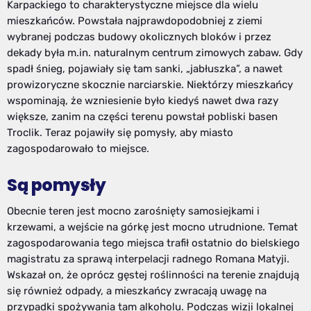
Karpackiego to charakterystyczne miejsce dla wielu
mieszkańców. Powstała najprawdopodobniej z ziemi
wybranej podczas budowy okolicznych bloków i przez
dekady była m.in. naturalnym centrum zimowych zabaw. Gdy
spadł śnieg, pojawiały się tam sanki, „jabłuszka”, a nawet
prowizoryczne skocznie narciarskie. Niektórzy mieszkańcy
wspominają, że wzniesienie było kiedyś nawet dwa razy
większe, zanim na części terenu powstał pobliski basen
Troclik. Teraz pojawiły się pomysły, aby miasto
zagospodarowało to miejsce.
Są pomysły
Obecnie teren jest mocno zarośnięty samosiejkami i
krzewami, a wejście na górkę jest mocno utrudnione. Temat
zagospodarowania tego miejsca trafił ostatnio do bielskiego
magistratu za sprawą interpelacji radnego Romana Matyji.
Wskazał on, że oprócz gęstej roślinności na terenie znajdują
się również odpady, a mieszkańcy zwracają uwagę na
przypadki spożywania tam alkoholu. Podczas wizji lokalnej