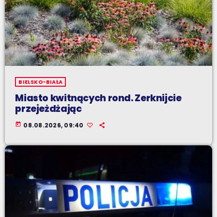
BIELSKO-BIAŁA
Miasto kwitnących rond. Zerknijcie
przejeżdżając
today
08.08.2026, 09:40