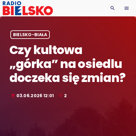
search
menu
BIELSKO-BIAŁA
Czy kultowa
„górka” na osiedlu
doczeka się zmian?
03.06.2026 12:01
2
today