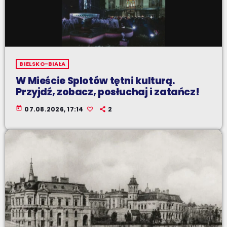
BIELSKO-BIAŁA
W Mieście Splotów tętni kulturą.
Przyjdź, zobacz, posłuchaj i zatańcz!
today
07.08.2026, 17:14
2