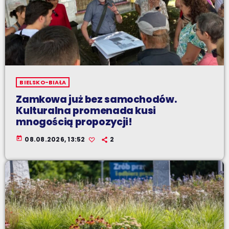
BIELSKO-BIAŁA
Zamkowa już bez samochodów.
Kulturalna promenada kusi
mnogością propozycji!
today
08.08.2026, 13:52
2