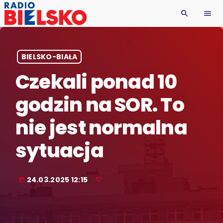
search
menu
BIELSKO-BIAŁA
Czekali ponad 10
godzin na SOR. To
nie jest normalna
sytuacja
24.03.2025 12:15
today