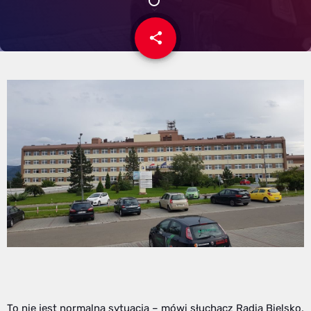
share
email
To nie jest normalna sytuacja – mówi słuchacz Radia Bielsko,