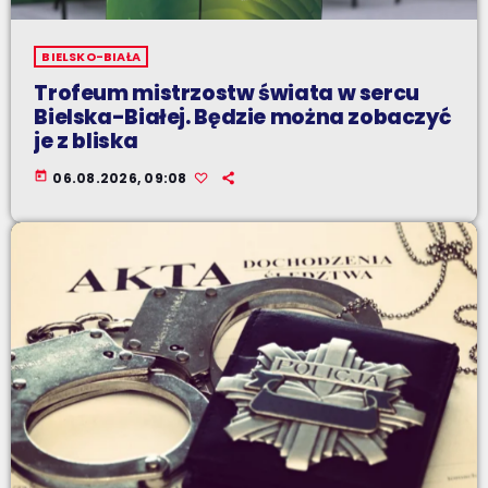
BIELSKO-BIAŁA
Trofeum mistrzostw świata w sercu
Bielska-Białej. Będzie można zobaczyć
je z bliska
today
06.08.2026, 09:08