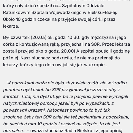
który cały dzień spędził na… Szpitalnym Oddziale
Ratunkowym Szpitala Wojewódzkiego w Bielsku-Białej.
Około 10 godzin czekał na przyjęcie swojej córki przez
lekarza.
Był czwartek (20.03) ok. godz. 10:30, gdy mężczyzna i jego
córka z kontuzjowaną ręką, przyjechali na SOR. Przez lekarza
zostali przyjęci około godz. 20.00! A szpital opuścili godzinę
później. Nasz słuchacz podkreśla, że nie ma pretensji do
lekarzy, którzy tego dnia uwijali się jak w ukropie…
–
W poczekalni może nie było zbyt wiele osób, ale w środku
podobno był kocioł, bo SOR przyjmował jeszcze osoby z
karetek. Tutaj nie dyskutuję, bo ci pacjenci pewnie wymagali
natychmiastowej pomocy, jeżeli byli po wypadkach, z
poważnymi urazami. Natomiast powinno to być tak
zrobione, żeby ten SOR zajął się też pacjentami z poczekalni,
bo siedzieć tam 10 godzin i czekać na zdjęcie, to nie jest
normalne…
– uważa słuchacz Radia Bielsko i z jego opinią