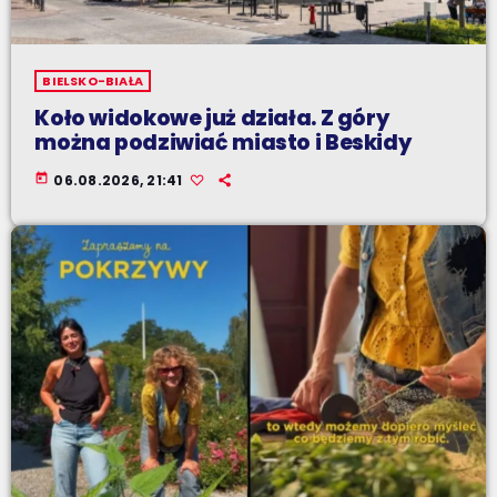
BIELSKO-BIAŁA
Koło widokowe już działa. Z góry
można podziwiać miasto i Beskidy
today
06.08.2026, 21:41