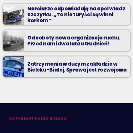
Narciarze odpowiadają na apel władz
Szczyrku. „To nie turyści są winni
korkom”
Od soboty nowa organizacja ruchu.
Przed nami dwa lata utrudnień!
Zatrzymania w dużym zakładzie w
Bielsku-Białej. Sprawa jest rozwojowa
COPYRIGHT RADIO BIELSKO