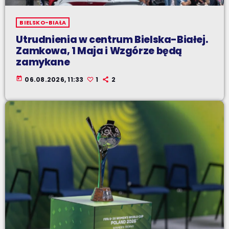
BIELSKO-BIAŁA
Utrudnienia w centrum Bielska-Białej.
Zamkowa, 1 Maja i Wzgórze będą
zamykane
today
06.08.2026, 11:33
1
2