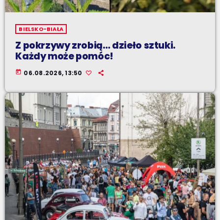
BIELSKO-BIAŁA
Z pokrzywy zrobią… dzieło sztuki.
Każdy może pomóc!
today
06.08.2026, 13:50