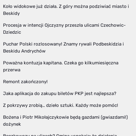
Koło widokowe już działa. Z góry można podziwiać miasto i
Beskidy
Procesja w intencji Ojczyzny przeszła ulicami Czechowic-
Dziedzic
Puchar Polski rozlosowany! Znamy rywali Podbeskidzia i
Beskidu Andrychów
Poważna kontuzja kapitana. Czeka go kilkumiesięczna
przerwa
Remont zakończony!
Jaka aplikacja do zakupu biletów PKP jest najlepsza?
Z pokrzywy zrobią… dzieło sztuki. Każdy może pomóc!
Bożena i Piotr Mikołajczykowie będą gazdami (gwiazdami!)
dożynek
Beczkowozy na ulicach? Gmina uspokaja: to działania