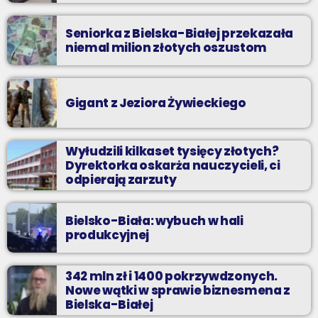
Seniorka z Bielska-Białej przekazała
niemal milion złotych oszustom
Gigant z Jeziora Żywieckiego
Wyłudzili kilkaset tysięcy złotych?
Dyrektorka oskarża nauczycieli, ci
odpierają zarzuty
Bielsko-Biała: wybuch w hali
produkcyjnej
342 mln zł i 1400 pokrzywdzonych.
Nowe wątki w sprawie biznesmena z
Bielska-Białej