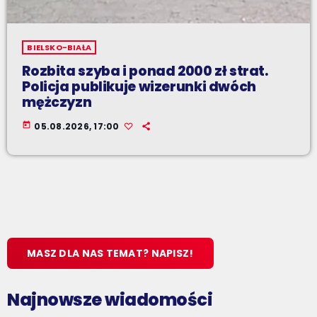
BIELSKO-BIAŁA
Rozbita szyba i ponad 2000 zł strat.
Policja publikuje wizerunki dwóch
mężczyzn
today
05.08.2026, 17:00
MASZ DLA NAS TEMAT? NAPISZ!
Najnowsze wiadomości