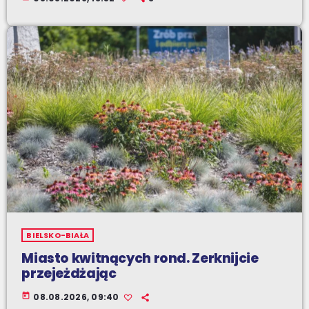
BIELSKO-BIAŁA
Miasto kwitnących rond. Zerknijcie
przejeżdżając
today
08.08.2026, 09:40