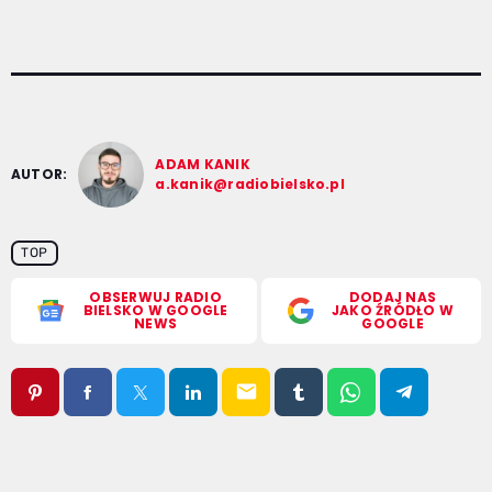
ADAM KANIK
AUTOR:
a.kanik@radiobielsko.pl
TOP
OBSERWUJ RADIO
DODAJ NAS
BIELSKO W GOOGLE
JAKO ŹRÓDŁO W
NEWS
GOOGLE
email