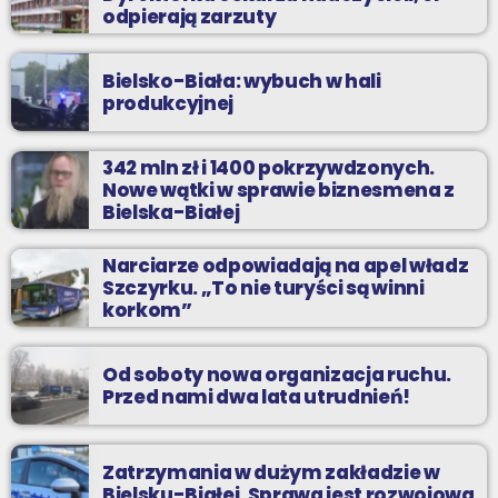
odpierają zarzuty
Bielsko-Biała: wybuch w hali
produkcyjnej
342 mln zł i 1400 pokrzywdzonych.
Nowe wątki w sprawie biznesmena z
Bielska-Białej
Narciarze odpowiadają na apel władz
Szczyrku. „To nie turyści są winni
korkom”
Od soboty nowa organizacja ruchu.
Przed nami dwa lata utrudnień!
Zatrzymania w dużym zakładzie w
Bielsku-Białej. Sprawa jest rozwojowa