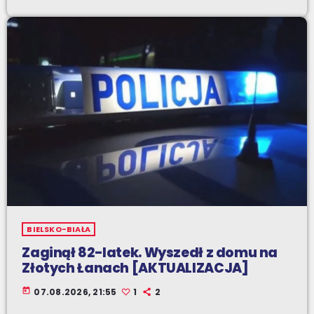
BIELSKO-BIAŁA
Zaginął 82-latek. Wyszedł z domu na
Złotych Łanach [AKTUALIZACJA]
today
07.08.2026, 21:55
1
2