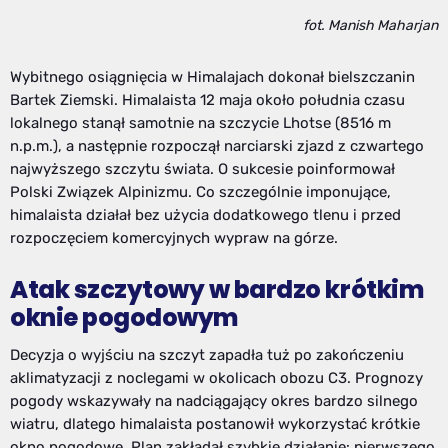
fot. Manish Maharjan
Wybitnego osiągnięcia w Himalajach dokonał bielszczanin
Bartek Ziemski. Himalaista 12 maja około południa czasu
lokalnego stanął samotnie na szczycie Lhotse (8516 m
n.p.m.), a następnie rozpoczął narciarski zjazd z czwartego
najwyższego szczytu świata. O sukcesie poinformował
Polski Związek Alpinizmu. Co szczególnie imponujące,
himalaista działał bez użycia dodatkowego tlenu i przed
rozpoczęciem komercyjnych wypraw na górze.
Atak szczytowy w bardzo krótkim
oknie pogodowym
Decyzja o wyjściu na szczyt zapadła tuż po zakończeniu
aklimatyzacji z noclegami w okolicach obozu C3. Prognozy
pogody wskazywały na nadciągający okres bardzo silnego
wiatru, dlatego himalaista postanowił wykorzystać krótkie
okno pogodowe. Plan zakładał szybkie działanie: pierwszego