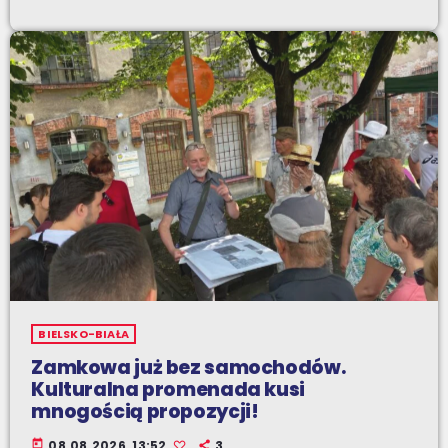
BIELSKO-BIAŁA
Zamkowa już bez samochodów.
Kulturalna promenada kusi
mnogością propozycji!
today
08.08.2026, 13:52
3