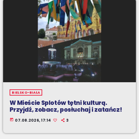
BIELSKO-BIAŁA
W Mieście Splotów tętni kulturą.
Przyjdź, zobacz, posłuchaj i zatańcz!
today
07.08.2026, 17:14
3