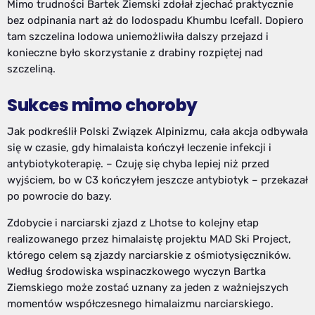
Mimo trudności Bartek Ziemski zdołał zjechać praktycznie
bez odpinania nart aż do lodospadu Khumbu Icefall. Dopiero
tam szczelina lodowa uniemożliwiła dalszy przejazd i
konieczne było skorzystanie z drabiny rozpiętej nad
szczeliną.
Sukces mimo choroby
Jak podkreślił Polski Związek Alpinizmu, cała akcja odbywała
się w czasie, gdy himalaista kończył leczenie infekcji i
antybiotykoterapię. – Czuję się chyba lepiej niż przed
wyjściem, bo w C3 kończyłem jeszcze antybiotyk – przekazał
po powrocie do bazy.
Zdobycie i narciarski zjazd z Lhotse to kolejny etap
realizowanego przez himalaistę projektu MAD Ski Project,
którego celem są zjazdy narciarskie z ośmiotysięczników.
Według środowiska wspinaczkowego wyczyn Bartka
Ziemskiego może zostać uznany za jeden z ważniejszych
momentów współczesnego himalaizmu narciarskiego.