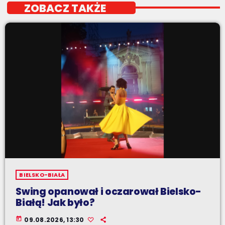
ZOBACZ TAKŻE
BIELSKO-BIAŁA
Swing opanował i oczarował Bielsko-
Białą! Jak było?
today
09.08.2026, 13:30