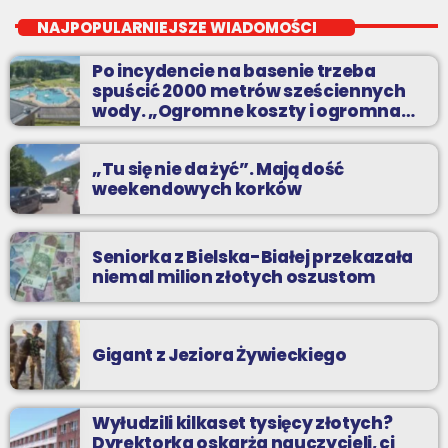
niedziele od 16
NAJPOPULARNIEJSZE WIADOMOŚCI
Sylwetki artystów i zespoły, które zapisały się na kartach
Po incydencie na basenie trzeba
historii muzyki popularnej.
spuścić 2000 metrów sześciennych
wody. „Ogromne koszty i ogromna
praca”
„Tu się nie da żyć”. Mają dość
weekendowych korków
Seniorka z Bielska-Białej przekazała
niemal milion złotych oszustom
Gigant z Jeziora Żywieckiego
Wyłudzili kilkaset tysięcy złotych?
Dyrektorka oskarża nauczycieli, ci