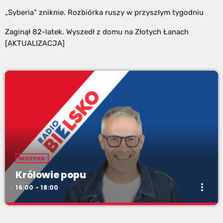
„Syberia” zniknie. Rozbiórka ruszy w przyszłym tygodniu
Zaginął 82-latek. Wyszedł z domu na Złotych Łanach
[AKTUALIZACJA]
MUZYKA
Królowie popu
more_vert
16:00 - 18:00
Królowie popu
close