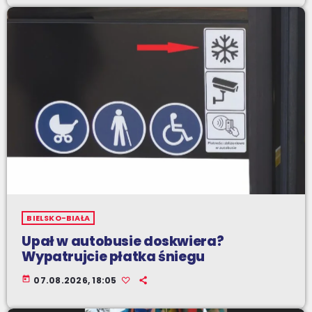
BIELSKO-BIAŁA
Upał w autobusie doskwiera?
Wypatrujcie płatka śniegu
today
07.08.2026, 18:05