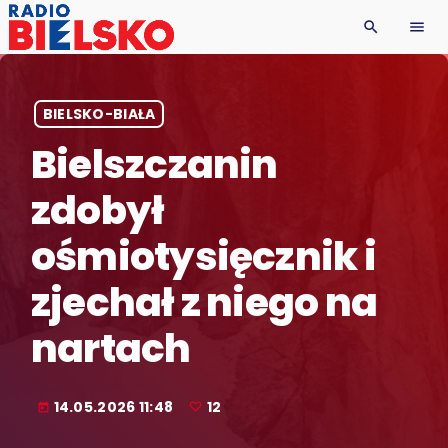
search
menu
BIELSKO-BIAŁA
Bielszczanin
zdobył
ośmiotysięcznik i
zjechał z niego na
nartach
14.05.2026 11:48
12
today