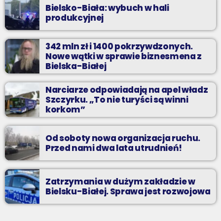
Bielsko-Biała: wybuch w hali
produkcyjnej
342 mln zł i 1400 pokrzywdzonych.
Nowe wątki w sprawie biznesmena z
Bielska-Białej
Narciarze odpowiadają na apel władz
Szczyrku. „To nie turyści są winni
korkom”
Od soboty nowa organizacja ruchu.
Przed nami dwa lata utrudnień!
Zatrzymania w dużym zakładzie w
Bielsku-Białej. Sprawa jest rozwojowa