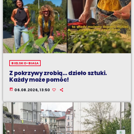
BIELSKO-BIAŁA
Z pokrzywy zrobią… dzieło sztuki.
Każdy może pomóc!
today
06.08.2026, 13:50