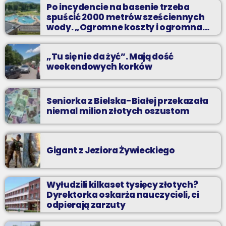
przebojów, nowości i premiery oraz Wasze pozdrowienia z
Po incydencie na basenie trzeba
wakacji!
spuścić 2000 metrów sześciennych
wody. „Ogromne koszty i ogromna
praca”
„Tu się nie da żyć”. Mają dość
weekendowych korków
Seniorka z Bielska-Białej przekazała
niemal milion złotych oszustom
Gigant z Jeziora Żywieckiego
Wyłudzili kilkaset tysięcy złotych?
Dyrektorka oskarża nauczycieli, ci
odpierają zarzuty