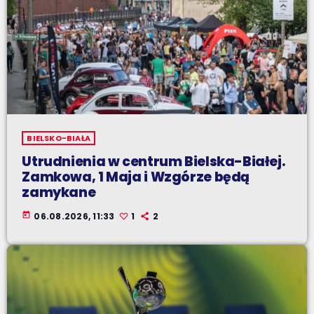
BIELSKO-BIAŁA
Utrudnienia w centrum Bielska-Białej.
Zamkowa, 1 Maja i Wzgórze będą
zamykane
today
06.08.2026, 11:33
1
2