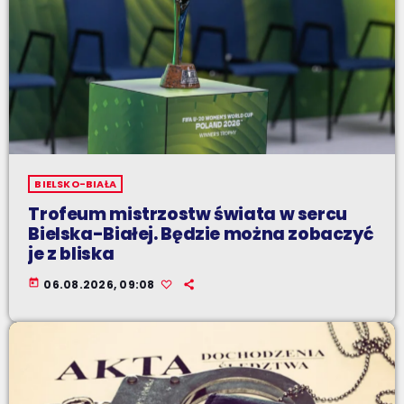
BIELSKO-BIAŁA
Trofeum mistrzostw świata w sercu
Bielska-Białej. Będzie można zobaczyć
je z bliska
today
06.08.2026, 09:08