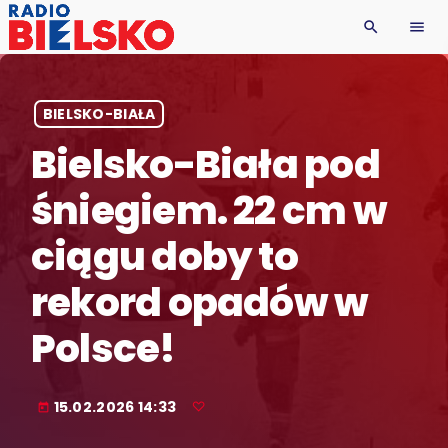
search
menu
BIELSKO-BIAŁA
Bielsko-Biała pod
śniegiem. 22 cm w
ciągu doby to
rekord opadów w
Polsce!
15.02.2026 14:33
today