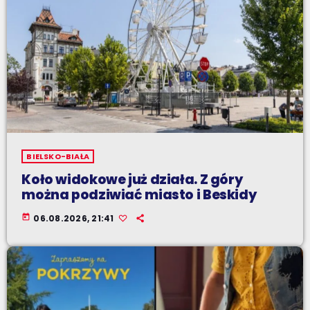
BIELSKO-BIAŁA
Koło widokowe już działa. Z góry
można podziwiać miasto i Beskidy
today
06.08.2026, 21:41