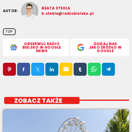
BEATA STEKLA
AUTOR:
b.stekla@radiobielsko.pl
TOP
OBSERWUJ RADIO
DODAJ NAS
BIELSKO W GOOGLE
JAKO ŹRÓDŁO W
NEWS
GOOGLE
email
ZOBACZ TAKŻE