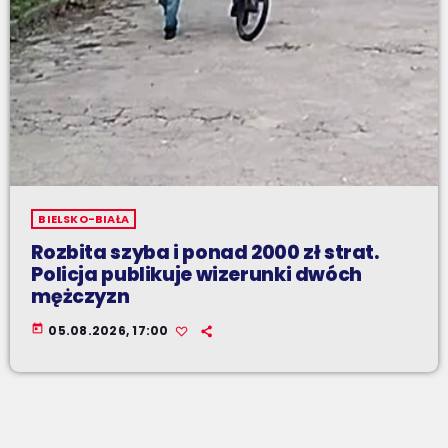
BIELSKO-BIAŁA
Rozbita szyba i ponad 2000 zł strat.
Policja publikuje wizerunki dwóch
mężczyzn
today
05.08.2026, 17:00