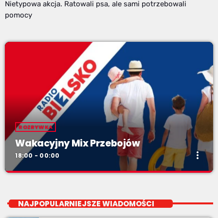
Nietypowa akcja. Ratowali psa, ale sami potrzebowali
pomocy
ROZRYWKA
Wakacyjny Mix Przebojów
more_vert
18:00 - 00:00
Wakacyjny Mix Przebojów
close
Wakacyjny Mix Przebojów w Radiu BIELSKO to najgorętsze hity
NAJPOPULARNIEJSZE WIADOMOŚCI
lata, muzyczne plażowe perełki, wspomnienia letnich