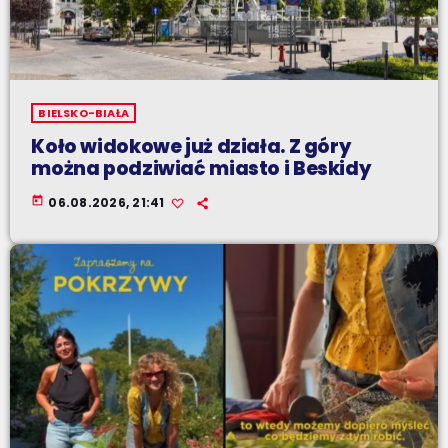
BIELSKO-BIAŁA
Koło widokowe już działa. Z góry
można podziwiać miasto i Beskidy
today
06.08.2026, 21:41