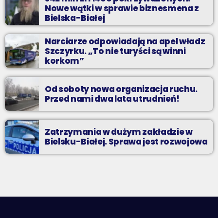
Nowe wątki w sprawie biznesmena z
Bielska-Białej
Narciarze odpowiadają na apel władz
Szczyrku. „To nie turyści są winni
korkom”
Od soboty nowa organizacja ruchu.
Przed nami dwa lata utrudnień!
Zatrzymania w dużym zakładzie w
Bielsku-Białej. Sprawa jest rozwojowa