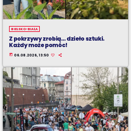
BIELSKO-BIAŁA
Z pokrzywy zrobią… dzieło sztuki.
Każdy może pomóc!
today
06.08.2026, 13:50