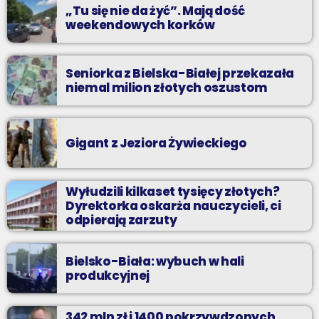
„Tu się nie da żyć”. Mają dość
weekendowych korków
Seniorka z Bielska-Białej przekazała
niemal milion złotych oszustom
Gigant z Jeziora Żywieckiego
Wyłudzili kilkaset tysięcy złotych?
Dyrektorka oskarża nauczycieli, ci
odpierają zarzuty
Bielsko-Biała: wybuch w hali
produkcyjnej
342 mln zł i 1400 pokrzywdzonych.