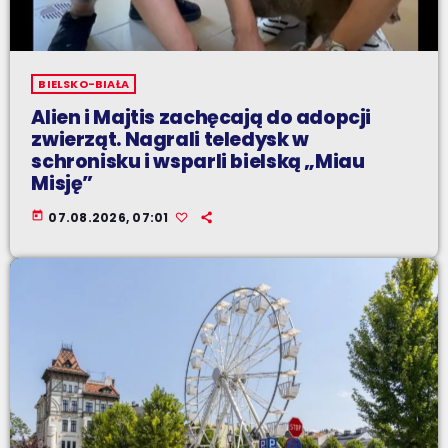
BIELSKO-BIAŁA
Alien i Majtis zachęcają do adopcji
zwierząt. Nagrali teledysk w
schronisku i wsparli bielską „Miau
Misję”
today
07.08.2026, 07:01