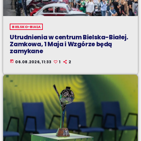
BIELSKO-BIAŁA
Utrudnienia w centrum Bielska-Białej.
Zamkowa, 1 Maja i Wzgórze będą
zamykane
today
06.08.2026, 11:33
1
2