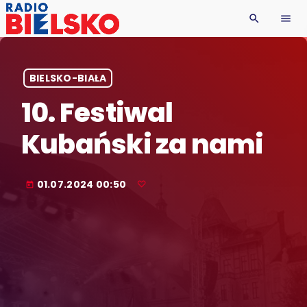
search
menu
BIELSKO-BIAŁA
10. Festiwal
Kubański za nami
01.07.2024 00:50
today