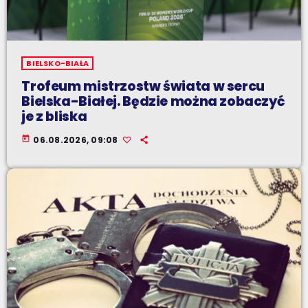
BIELSKO-BIAŁA
Trofeum mistrzostw świata w sercu
Bielska-Białej. Będzie można zobaczyć
je z bliska
today
06.08.2026, 09:08