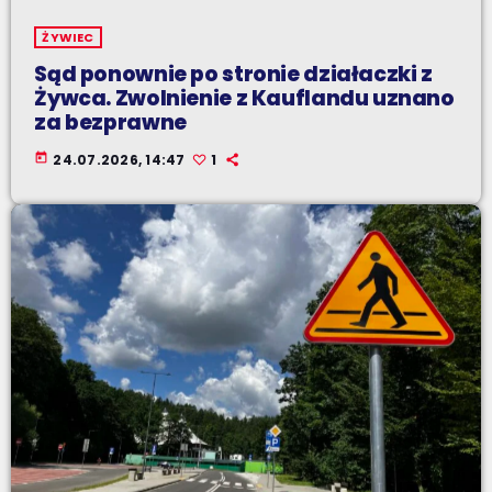
ŻYWIEC
Sąd ponownie po stronie działaczki z
Żywca. Zwolnienie z Kauflandu uznano
za bezprawne
today
24.07.2026, 14:47
1