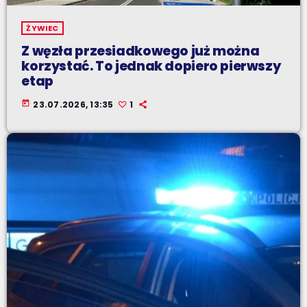
ŻYWIEC
Z węzła przesiadkowego już można
korzystać. To jednak dopiero pierwszy
etap
today
23.07.2026, 13:35
1