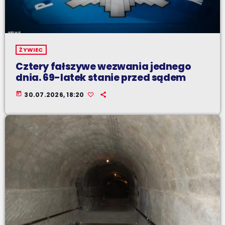
ŻYWIEC
Cztery fałszywe wezwania jednego
dnia. 69-latek stanie przed sądem
today
30.07.2026, 18:20