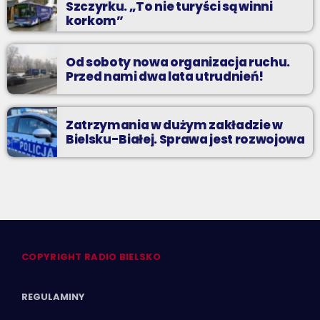
Szczyrku. „To nie turyści są winni
korkom”
Od soboty nowa organizacja ruchu.
Przed nami dwa lata utrudnień!
Zatrzymania w dużym zakładzie w
Bielsku-Białej. Sprawa jest rozwojowa
COPYRIGHT RADIO BIELSKO
REGULAMINY