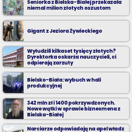
Seniorka z Bielska-Białej przekazała
niemal milion złotych oszustom
Gigant z Jeziora Żywieckiego
Wyłudzili kilkaset tysięcy złotych?
Dyrektorka oskarża nauczycieli, ci
odpierają zarzuty
Bielsko-Biała: wybuch w hali
produkcyjnej
342 mln zł i 1400 pokrzywdzonych.
Nowe wątki w sprawie biznesmena z
Bielska-Białej
Narciarze odpowiadają na apel władz