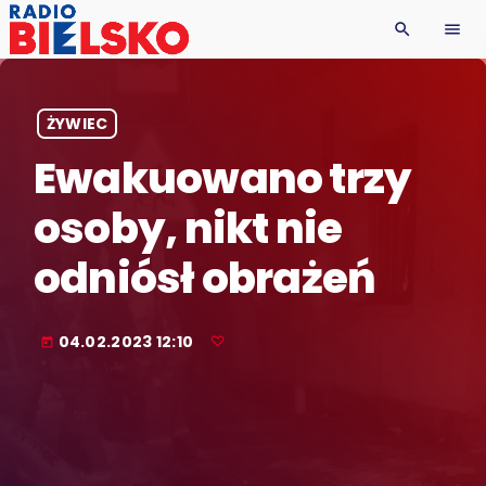
search
menu
ŻYWIEC
Ewakuowano trzy
osoby, nikt nie
odniósł obrażeń
04.02.2023 12:10
today