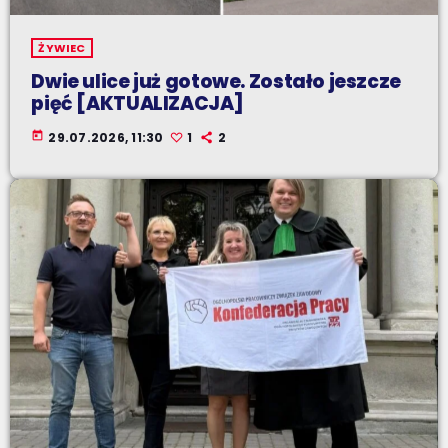
ŻYWIEC
Dwie ulice już gotowe. Zostało jeszcze
pięć [AKTUALIZACJA]
today
29.07.2026, 11:30
1
2