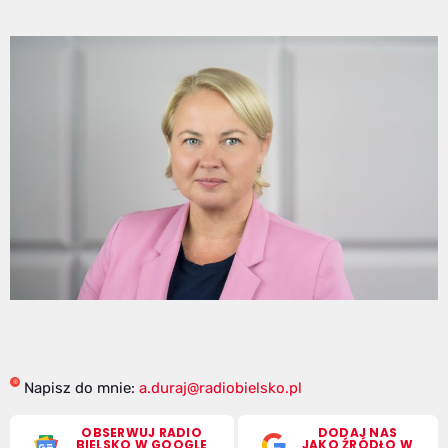
Napisz do mnie:
a.duraj@radiobielsko.pl
OBSERWUJ RADIO
DODAJ NAS
BIELSKO W GOOGLE
JAKO ŹRÓDŁO W