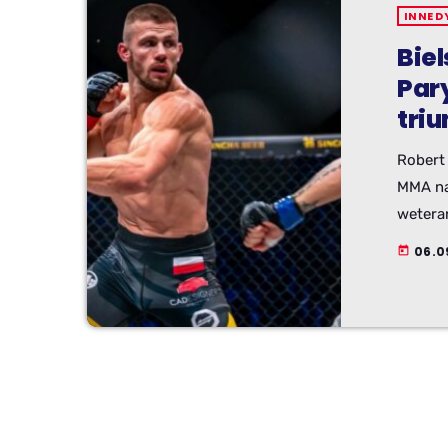
INNE D
Bie
Par
tri
Robert 
MMA na 
wetera
nokaut
06.0
today
nie tyl