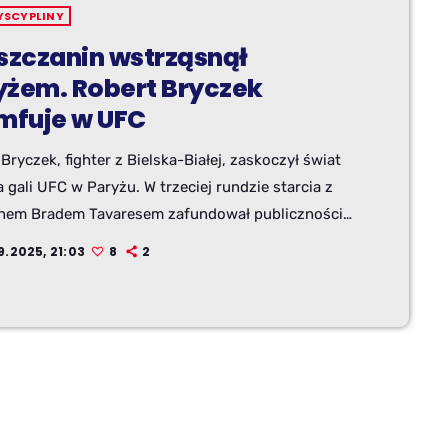
YSCYPLINY
lszczanin wstrząsnął
yżem. Robert Bryczek
umfuje w UFC
Bryczek, fighter z Bielska-Białej, zaskoczył świat
gali UFC w Paryżu. W trzeciej rundzie starcia z
nem Bradem Tavaresem zafundował publiczności
, który długo jeszcze będzie komentowany – i to
9.2025, 21:03
8
2
ko w Polsce.