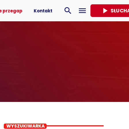
play_arrow
search
menu
SŁUCH
e przegap
Kontakt
WYSZUKIWARKA