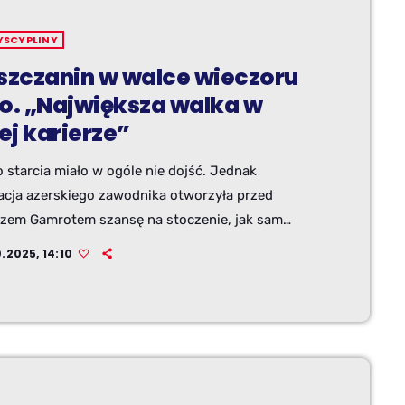
YSCYPLINY
lszczanin w walce wieczoru
io. „Największa walka w
ej karierze”
 starcia miało w ogóle nie dojść. Jednak
acja azerskiego zawodnika otworzyła przed
zem Gamrotem szansę na stoczenie, jak sam
ział, najważniejszego boju w jego dotychczasowej
.2025, 14:10
e. Bielszczanin będzie jedną z gwiazd wieczoru
 sobotniej gali UFC Fight Night.