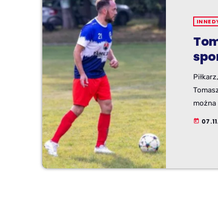
INNE D
Tom
spo
Piłkarz
Tomasz 
można 
ogólno
07.1
today
podróż
klasie,
mistrz