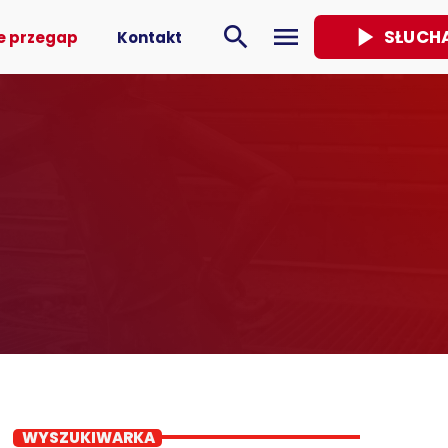
play_arrow
search
menu
SŁUCH
e przegap
Kontakt
WYSZUKIWARKA