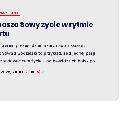
YSCYPLINY
asza Sowy życie w rytmie
rtu
, trener, prezes, dziennikarz i autor książek.
Sowa z Godziszki to przykład, że z jednej pasji
zbudować całe życie – od beskidzkich boisk po
polskie redakcje i wydawnictwa. Zapraszamy w
1.2025, 20:07
16
7
 przez jego świat – od błotnistych meczów w B
 przez treningi z dziećmi, aż po książki o polskich
ach sportu.