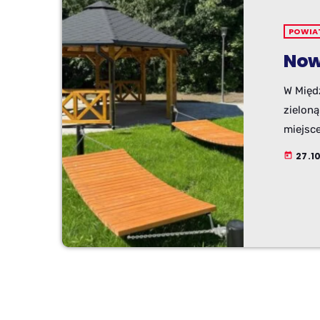
POWIA
Now
W Międ
zieloną
miejsc
27.1
today