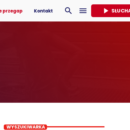
play_arrow
search
menu
SŁUCH
e przegap
Kontakt
WYSZUKIWARKA