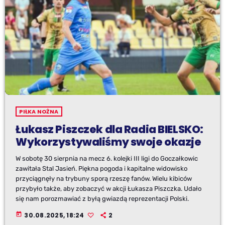
PIŁKA NOŻNA
Łukasz Piszczek dla Radia BIELSKO:
Wykorzystywaliśmy swoje okazje
W sobotę 30 sierpnia na mecz 6. kolejki III ligi do Goczałkowic
zawitała Stal Jasień. Piękna pogoda i kapitalne widowisko
przyciągnęły na trybuny sporą rzeszę fanów. Wielu kibiców
przybyło także, aby zobaczyć w akcji Łukasza Piszczka. Udało
się nam porozmawiać z byłą gwiazdą reprezentacji Polski.
today
30.08.2025, 18:24
2