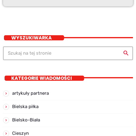
WYSZUKIWARKA
search
KATEGORIE WIADOMOŚCI
artykuły partnera
Bielska piłka
Bielsko-Biała
Cieszyn