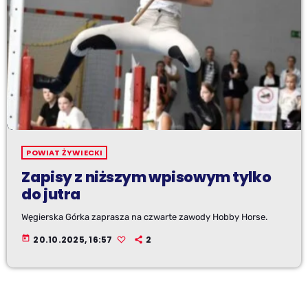
POWIAT ŻYWIECKI
Zapisy z niższym wpisowym tylko
do jutra
Węgierska Górka zaprasza na czwarte zawody Hobby Horse.
today
20.10.2025, 16:57
2