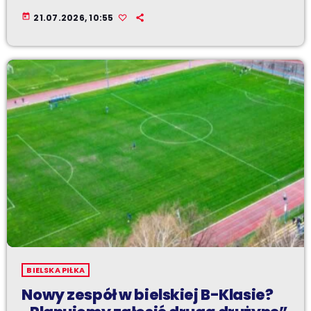
today
21.07.2026, 10:55
BIELSKA PIŁKA
Nowy zespół w bielskiej B-Klasie?