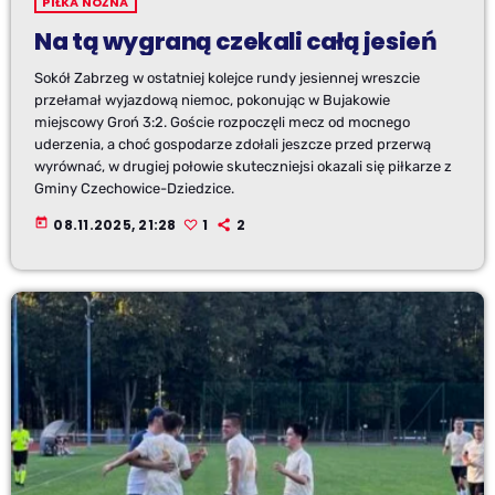
PIŁKA NOŻNA
Na tą wygraną czekali całą jesień
Sokół Zabrzeg w ostatniej kolejce rundy jesiennej wreszcie
przełamał wyjazdową niemoc, pokonując w Bujakowie
miejscowy Groń 3:2. Goście rozpoczęli mecz od mocnego
uderzenia, a choć gospodarze zdołali jeszcze przed przerwą
wyrównać, w drugiej połowie skuteczniejsi okazali się piłkarze z
Gminy Czechowice-Dziedzice.
today
08.11.2025, 21:28
1
2