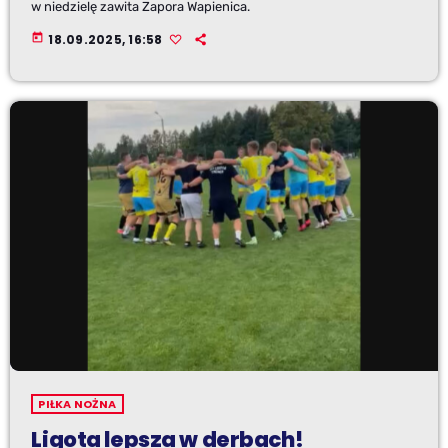
w niedzielę zawita Zapora Wapienica.
today
18.09.2025, 16:58
PIŁKA NOŻNA
Ligota lepsza w derbach!