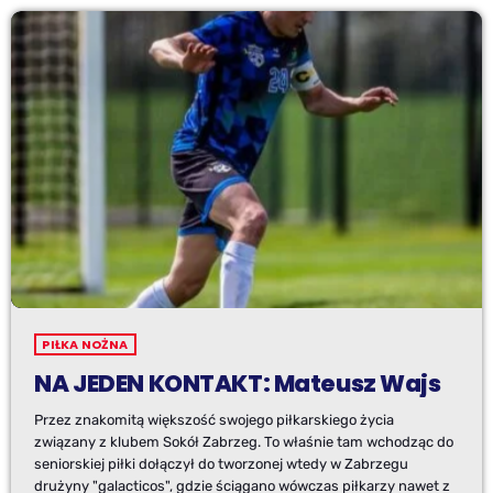
PIŁKA NOŻNA
NA JEDEN KONTAKT: Mateusz Wajs
Przez znakomitą większość swojego piłkarskiego życia
związany z klubem Sokół Zabrzeg. To właśnie tam wchodząc do
seniorskiej piłki dołączył do tworzonej wtedy w Zabrzegu
drużyny "galacticos", gdzie ściągano wówczas piłkarzy nawet z