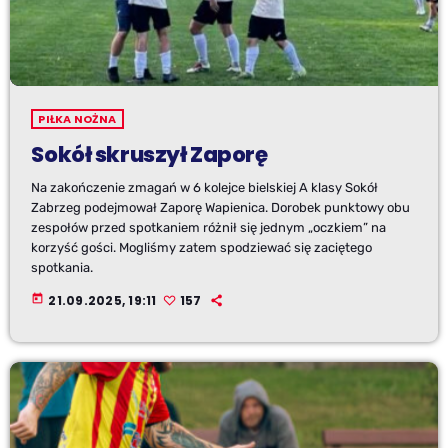
PIŁKA NOŻNA
Sokół skruszył Zaporę
Na zakończenie zmagań w 6 kolejce bielskiej A klasy Sokół
Zabrzeg podejmował Zaporę Wapienica. Dorobek punktowy obu
zespołów przed spotkaniem różnił się jednym „oczkiem” na
korzyść gości. Mogliśmy zatem spodziewać się zaciętego
spotkania.
today
21.09.2025, 19:11
157