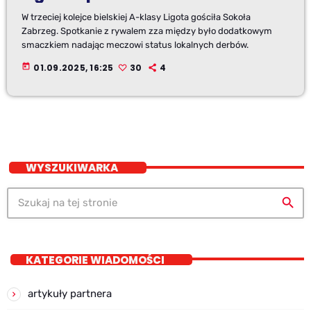
W trzeciej kolejce bielskiej A-klasy Ligota gościła Sokoła
Zabrzeg. Spotkanie z rywalem zza między było dodatkowym
smaczkiem nadając meczowi status lokalnych derbów.
today
01.09.2025, 16:25
30
4
WYSZUKIWARKA
search
KATEGORIE WIADOMOŚCI
artykuły partnera