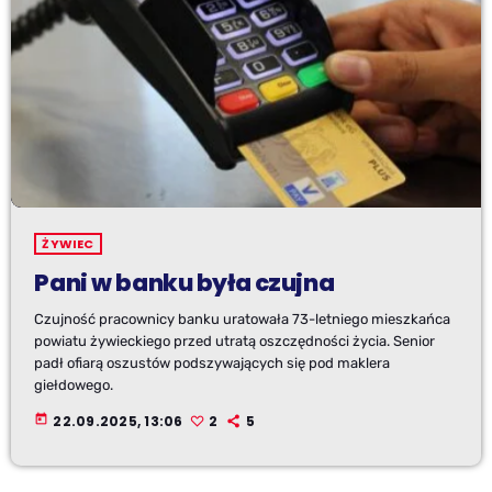
ŻYWIEC
Pani w banku była czujna
Czujność pracownicy banku uratowała 73-letniego mieszkańca
powiatu żywieckiego przed utratą oszczędności życia. Senior
padł ofiarą oszustów podszywających się pod maklera
giełdowego.
today
22.09.2025, 13:06
2
5