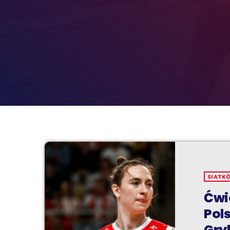
SIATK
Ćwi
Pol
Gryk