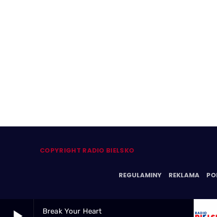
COPYRIGHT RADIO BIELSKO
REGULAMINY
REKLAMA
PO
play_arrow
Break Your Heart