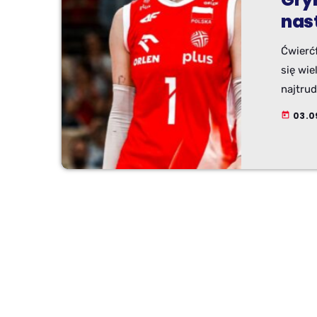
nas
Ćwierćf
się wie
najtru
reprez
03.0
today
atmosf
środko
z nasz