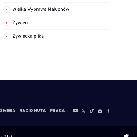
Wielka Wyprawa Maluchów
Żywiec
Żywiecka piłka
O MEGA
RADIO NUTA
PRACA
volume_up
playlist_play
00:00