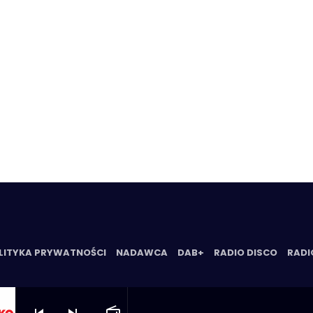
LITYKA PRYWATNOŚCI
NADAWCA
DAB+
RADIO DISCO
RADI
skip_previous
skip_next
radio