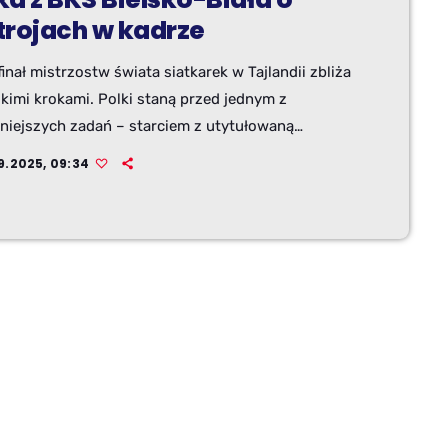
trojach w kadrze
inał mistrzostw świata siatkarek w Tajlandii zbliża
lkimi krokami. Polki staną przed jednym z
dniejszych zadań – starciem z utytułowaną
entacją Włoch. O emocjach w kadrze i wyjątkowej
9.2025, 09:34
erze turnieju opowiada Aleksandra Gryka,
wa BKS Bostik Bielsko-Biała, jedyna zawodniczka
ego regionu w biało-czerwonych barwach.