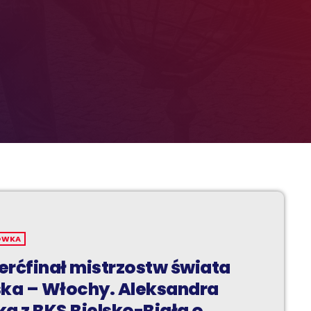
ÓWKA
erćfinał mistrzostw świata
ska – Włochy. Aleksandra
a z BKS Bielsko-Biała o