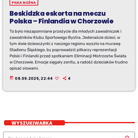
PIŁKA NOŻNA
Beskidzka eskorta na meczu
Polska – Finlandia w Chorzowie
To było niezapomniane przeżycie dla młodych zawodniczek i
zawodników Klubu Sportowego Bystra. Jedenaście dzieci, w
tym dwie dziewczynki z naszego regionu wyszło na murawę
Stadionu Śląskiego, by poprowadzić piłkarzy reprezentacji
Polski i Finlandii przed spotkaniem Eliminacji Mistrzostw Świata
w Chorzowie. Emocje sięgały zenitu, a radość dzieciaków trudno
opisać słowami.
today
08.09.2025, 22:44
4
WYSZUKIWARKA