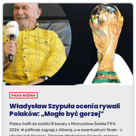
PIŁKA NOŻNA
Władysław Szypuła ocenia rywali
Polaków: „Mogło być gorzej”
Polacy trafili do ścieżki B baraży o Mistrzostwa Świata FIFA
2026. W półfinale zagrają z Albanią, a w ewentualnym finale - z
Ukrainą lub Szwecją. Zdaniem Władysława Szypuły, prezesa