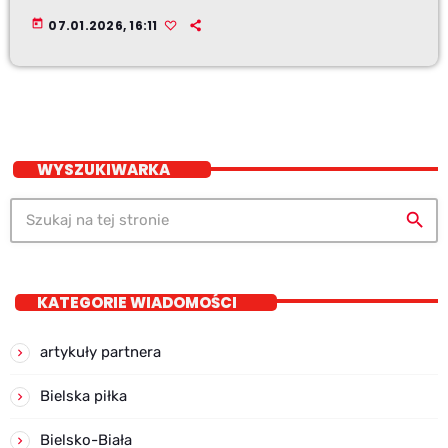
today
07.01.2026, 16:11
WYSZUKIWARKA
search
KATEGORIE WIADOMOŚCI
artykuły partnera
Bielska piłka
Bielsko-Biała