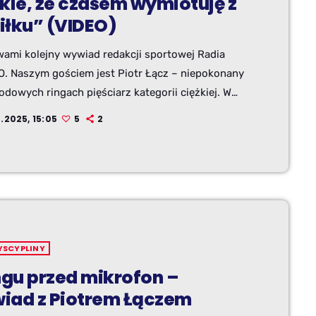
żkie, że czasem wymiotuję z
iłku” (VIDEO)
wami kolejny wywiad redakcji sportowej Radia
O. Naszym gościem jest Piotr Łącz – niepokonany
dowych ringach pięściarz kategorii ciężkiej. W
ie powiedział nam w jak trudnych
.2025, 15:05
5
2
nościach stawiał pierwsze kroki w sportach walki,
lisach drogi do turnieju WBC Grand Prix w
ie, który mimo spektakularnego nokautu
wił u niego wielki niedosyt. Dowiecie się także,
rzeciwnik wyjątkowo zalazł mu za skórę i okazał
ykłym burakiem” i […]
YSCYPLINY
ngu przed mikrofon –
iad z Piotrem Łączem