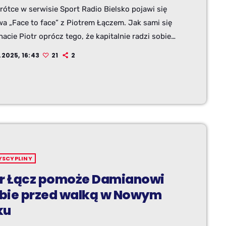
ótce w serwisie Sport Radio Bielsko pojawi się
a „Face to face” z Piotrem Łączem. Jak sami się
acie Piotr oprócz tego, że kapitalnie radzi sobie
u, okazał się też świetnym rozmówcą. Nie chował
.2025, 16:43
21
2
 podwójną gardą i w trudnych kwestiach szczerze
iał co mu „leży na wątrobie”.
YSCYPLINY
tr Łącz pomoże Damianowi
bie przed walką w Nowym
ku