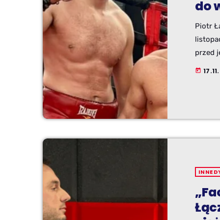
do 
Piotr Ł
listop
przed j
Mazańc
17.11
today
formy 
ostatni
INNE D
„Fa
Łąc