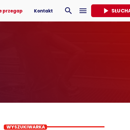
play_arrow
search
menu
SŁUCH
e przegap
Kontakt
WYSZUKIWARKA