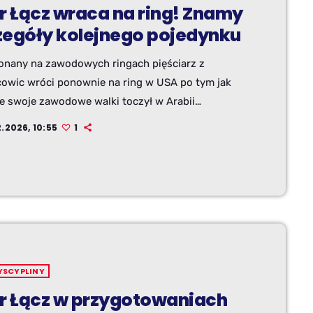
tr Łącz wraca na ring! Znamy
zegóły kolejnego pojedynku
onany na zawodowych ringach pięściarz z
owic wróci ponownie na ring w USA po tym jak
ie swoje zawodowe walki toczył w Arabii
kiej.
2.2026, 10:55
1
YSCYPLINY
tr Łącz w przygotowaniach