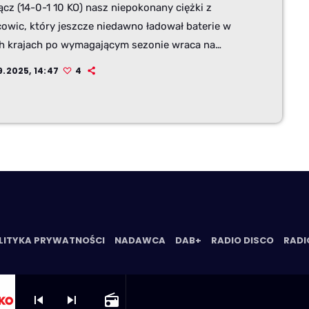
ącz (14-0-1 10 KO) nasz niepokonany ciężki z
owic, który jeszcze niedawno ładował baterie w
ch krajach po wymagającym sezonie wraca na
obroty. W sobotę 20 września mogliśmy go
9.2025, 14:47
4
yć w Bielsku – Białej gdzie pomagał w narożniku
jących zawodników na gali „Impact Undergroun
, a obecnie ruszył do Wrocławia na obóz
towawczy Damiana Knyby.
LITYKA PRYWATNOŚCI
NADAWCA
DAB+
RADIO DISCO
RADI
skip_previous
skip_next
radio