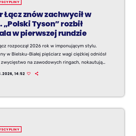
YSCYPLINY
tr Łącz znów zachwycił w
 „Polski Tyson” rozbił
ala w pierwszej rundzie
Łącz rozpoczął 2026 rok w imponującym stylu.
y w Bielsku-Białej pięściarz wagi ciężkiej odniósł
e zwycięstwo na zawodowych ringach, nokautując
ue’a Valerę podczas gali Rockin’ Fights 53 w
3.2026, 14:52
unt Theatre w Huntington pod Nowym Jorkiem.
zakontraktowana na osiem rund zakończyła się
e w pierwszej odsłonie po technicznym nokaucie.
YSCYPLINY