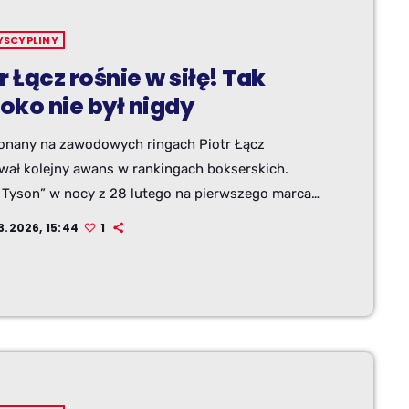
YSCYPLINY
r Łącz rośnie w siłę! Tak
oko nie był nigdy
onany na zawodowych ringach Piotr Łącz
wał kolejny awans w rankingach bokserskich.
i Tyson” w nocy z 28 lutego na pierwszego marca
towny sposób znokautował Dominiqa Valerę na
3.2026, 15:44
1
USA już w pierwszej rundzie pojedynku. Dla
rza z Mazańcowic był to powrót między liny od
turnieju WBC rozgrywanego w Rijadzie.