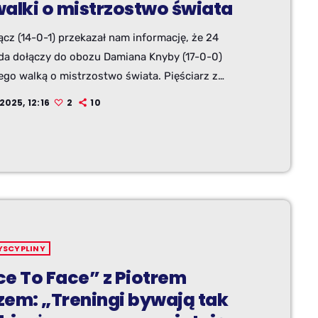
walki o mistrzostwo świata
ącz (14-0-1) przekazał nam informację, że 24
ada dołączy do obozu Damiana Knyby (17-0-0)
ego walką o mistrzostwo świata. Pięściarz z
owic już niemal tradycyjnie pomoże w budowaniu
.2025, 12:16
2
10
swojemu przyjacielowi i pozostanie z nim do
ch dni przed walką.
YSCYPLINY
ce To Face” z Piotrem
zem: „Treningi bywają tak