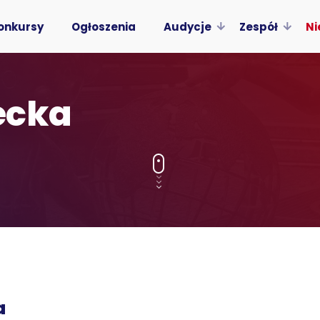
onkursy
Ogłoszenia
Audycje
Zespół
Ni
ecka
a