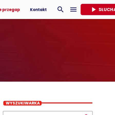
play_arrow
search
menu
SŁUCH
e przegap
Kontakt
WYSZUKIWARKA