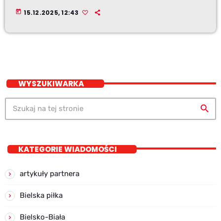
today
15.12.2025, 12:43
WYSZUKIWARKA
search
KATEGORIE WIADOMOŚCI
artykuły partnera
Bielska piłka
Bielsko-Biała