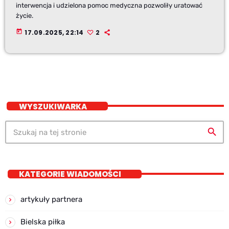
interwencja i udzielona pomoc medyczna pozwoliły uratować
życie.
today
17.09.2025, 22:14
2
WYSZUKIWARKA
search
KATEGORIE WIADOMOŚCI
artykuły partnera
Bielska piłka