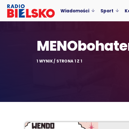
Wiadomości
Sport
K
MENObohate
1 WYNIK / STRONA 1 Z 1