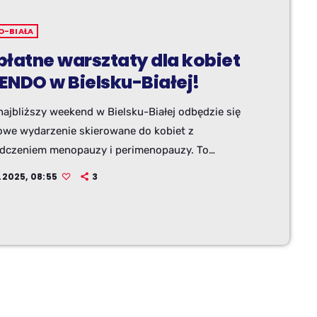
O-BIAŁA
płatne warsztaty dla kobiet
ENDO w Bielsku-Białej!
ajbliższy weekend w Bielsku-Białej odbędzie się
owe wydarzenie skierowane do kobiet z
dczeniem menopauzy i perimenopauzy. To
owe, bezpłatne warsztaty WENDO, które łączą w
.2025, 08:55
3
elementy asertywności, samoobrony fizycznej i
cznej. Czym jest WENDO?WENDO to metoda
na przez kobiety i dla kobiet, które łączą
ty asertywności, samoobrony fizycznej i
znej. Ich celem jest wzmocnienie pewności siebie,
ia własnej wartości oraz wyrobienie postaw
wnych. „Wen” – skrót od angielskiego women […]