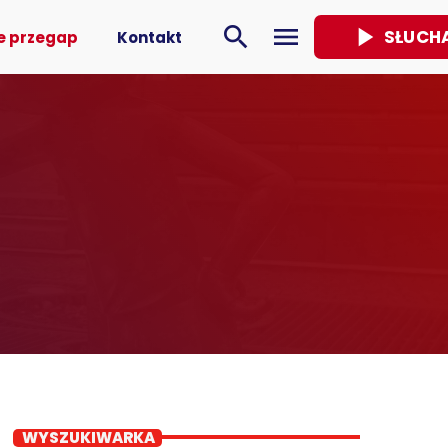
play_arrow
search
menu
SŁUCH
e przegap
Kontakt
WYSZUKIWARKA