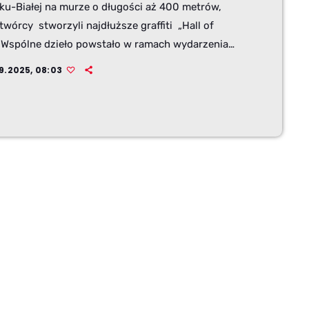
sku-Białej na murze o długości aż 400 metrów,
 twórcy stworzyli najdłuższe graffiti „Hall of
 Wspólne dzieło powstało w ramach wydarzenia
fiti Jam, towarzyszącego Dniom Bielska-Białej.
9.2025, 08:03
od ul. Grażyńskiego 71 do ronda Ofiar Katynia
rzy dni malowali czołowi i uznani artyści, tacy jak
 Kamer i Malik a wraz z nimi młodsi twórcy. BB
i Jam był nie tylko pokazem talentów, ale też
zenią integracji. […]