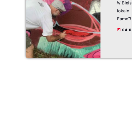
W Biel
lokalni
Fame”!
BB Graf
04.0
today
Ścianę 
przez t
Turbos,
Graffit
przestr