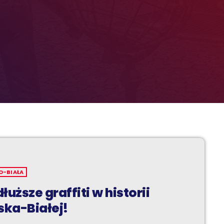
O-BIAŁA
łuższe graffiti w historii
ska-Białej!