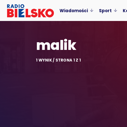
Wiadomości
Sport
K
malik
1 WYNIK / STRONA 1 Z 1