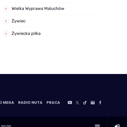
Wielka Wyprawa Maluchów
Żywiec
Żywiecka piłka
O MEGA
RADIO NUTA
PRACA
volume_up
playlist_play
00:00