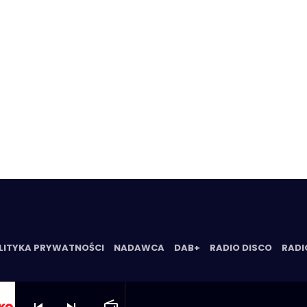
LITYKA PRYWATNOŚCI
NADAWCA
DAB+
RADIO DISCO
RADI
skip_previous
skip_next
radio