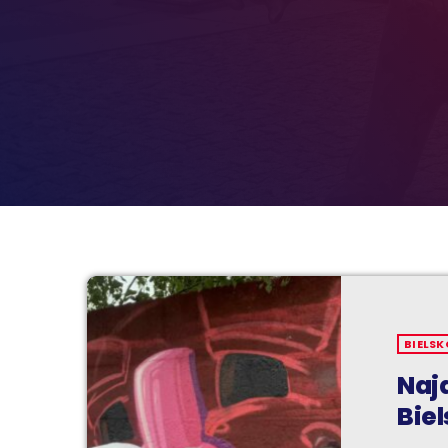
BIELSK
Najd
Biel