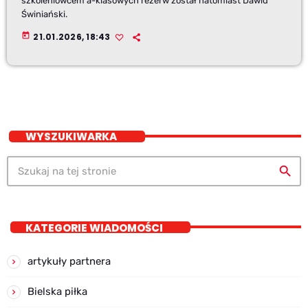
szkoleniowcem a-klasowych rezerw został natomiast Dawid
Świniański.
today
21.01.2026, 18:43
WYSZUKIWARKA
search
KATEGORIE WIADOMOŚCI
artykuły partnera
Bielska piłka