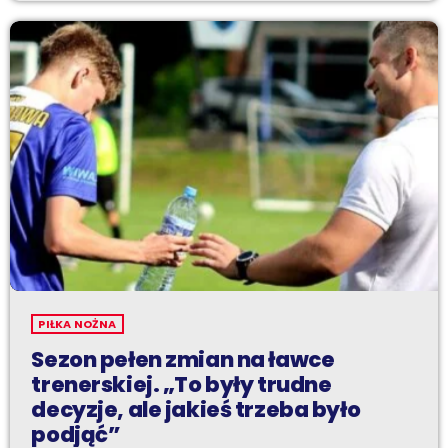
PIŁKA NOŻNA
Sezon pełen zmian na ławce
trenerskiej. „To były trudne
decyzje, ale jakieś trzeba było
podjąć”