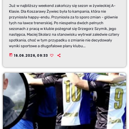
Już w najbliższy weekend zakończy się sezon w żywieckiej A-
Klasie. Dla Koszarawy Żywiec była to kampania, która nie
przyniosła happy-endu. Przyniosła za to sporo zmian - głównie
tych na ławce trenerskiej. Po niespełna dwóch pełnych
sezonach z pracą w klubie pożegnał się Grzegorz Szymik, jego
następca, Maciej Skolarz na stanowisku wytrwał zaledwie cztery
spotkania, choć w tym przypadku o zmianie nie decydowały
wyniki sportowe a długofalowe plany klubu...
today
16.06.2026, 09:33