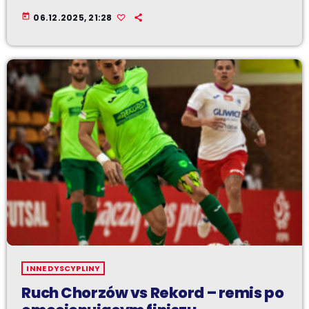
today
06.12.2025, 21:28
INNE DYSCYPLINY
Ruch Chorzów vs Rekord – remis po