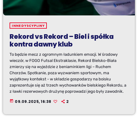
INNE DYSCYPLINY
Rekord vs Rekord – Biel i spółka
kontra dawny klub
To będzie mecz z ogromnym ładunkiem emocji. W środowy
wieczór, w FOGO Futsal Ekstraklasie, Rekord Bielsko-Biała
zmierzy się na wyjeździe z beniaminkiem ligi – Ruchem
Chorzów. Spotkanie, poza wyzwaniem sportowym, ma
wyjątkowy kontekst - w składzie gospodarzy na boisku
zaprezentuje się aż trzech wychowanków bielskiego Rekordu, a
z ławki rezerwowych drużynę poprowadzi jego były zawodnik.
today
09.09.2025, 16:38
2