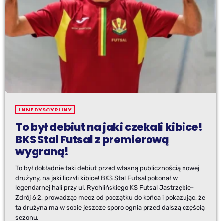
INNE DYSCYPLINY
To był debiut na jaki czekali kibice!
BKS Stal Futsal z premierową
wygraną!
To był dokładnie taki debiut przed własną publicznością nowej
drużyny, na jaki liczyli kibice! BKS Stal Futsal pokonał w
legendarnej hali przy ul. Rychlińskiego KS Futsal Jastrzębie-
Zdrój 6:2, prowadząc mecz od początku do końca i pokazując, że
ta drużyna ma w sobie jeszcze sporo ognia przed dalszą częścią
sezonu.