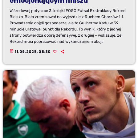
emocjonującym finiszu
W środowej potyczce 3. kolejki FOGO Futsal Ekstraklasy Rekord
Bielsko-Biała zremisował na wyjeździe z Ruchem Chorzów 1:1.
Prowadzenie objęli gospodarze, ale to Guilherme Kadu w 39.
minucie uratował punkt dla Rekordu. To wynik, który z jednej
strony potwierdza dobrą defensywę, z drugiej – wskazuje, że
Rekord musi popracować nad wykańczaniem akcji.
today
11.09.2025, 08:30