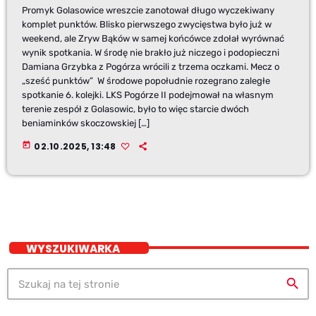
Promyk Golasowice wreszcie zanotował długo wyczekiwany
komplet punktów. Blisko pierwszego zwycięstwa było już w
weekend, ale Zryw Bąków w samej końcówce zdołał wyrównać
wynik spotkania. W środę nie brakło już niczego i podopieczni
Damiana Grzybka z Pogórza wrócili z trzema oczkami. Mecz o
„sześć punktów” W środowe popołudnie rozegrano zaległe
spotkanie 6. kolejki. LKS Pogórze II podejmował na własnym
terenie zespół z Golasowic, było to więc starcie dwóch
beniaminków skoczowskiej […]
today
02.10.2025, 13:48
WYSZUKIWARKA
search