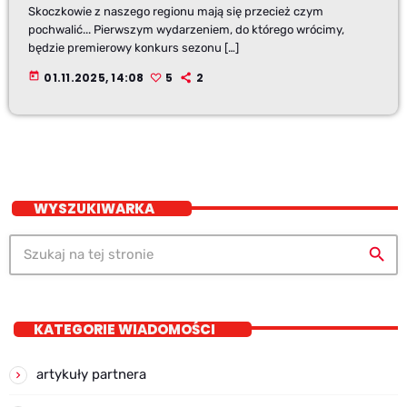
Skoczkowie z naszego regionu mają się przecież czym
pochwalić... Pierwszym wydarzeniem, do którego wrócimy,
będzie premierowy konkurs sezonu […]
today
01.11.2025, 14:08
5
2
WYSZUKIWARKA
search
KATEGORIE WIADOMOŚCI
artykuły partnera