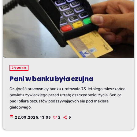
ŻYWIEC
Pani w banku była czujna
Czujność pracownicy banku uratowała 73-letniego mieszkańca
powiatu żywieckiego przed utratą oszczędności życia. Senior
padł ofiarą oszustów podszywających się pod maklera
giełdowego.
today
22.09.2025, 13:06
2
5