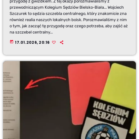
przygodę z gwizdkiem. Z tej okazji porozmawialiśmy z
przewodniczącym Kolegium Sędziów Bielsko-Biała... Wojciech
Szczurek to sędzia szczebla centralnego, który znakomicie zna
również realia naszych lokalnych boisk. Porozmawialiśmy z nim
o tym, jak zacząć tę przygodę oraz czego potrzeba, aby zajść aż
na szczebel centralny...
today
17.01.2026, 20:16