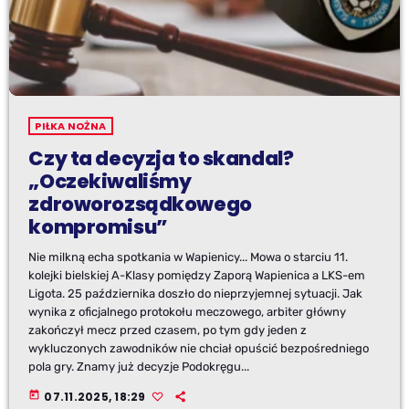
PIŁKA NOŻNA
Czy ta decyzja to skandal?
„Oczekiwaliśmy
zdroworozsądkowego
kompromisu”
Nie milkną echa spotkania w Wapienicy... Mowa o starciu 11.
kolejki bielskiej A-Klasy pomiędzy Zaporą Wapienica a LKS-em
Ligota. 25 października doszło do nieprzyjemnej sytuacji. Jak
wynika z oficjalnego protokołu meczowego, arbiter główny
zakończył mecz przed czasem, po tym gdy jeden z
wykluczonych zawodników nie chciał opuścić bezpośredniego
pola gry. Znamy już decyzje Podokręgu...
today
07.11.2025, 18:29