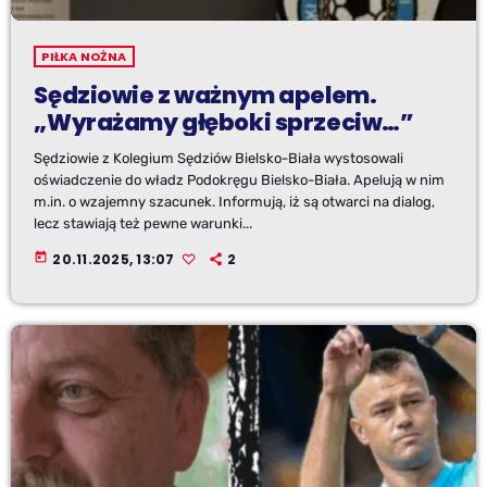
PIŁKA NOŻNA
Sędziowie z ważnym apelem.
„Wyrażamy głęboki sprzeciw…”
Sędziowie z Kolegium Sędziów Bielsko-Biała wystosowali
oświadczenie do władz Podokręgu Bielsko-Biała. Apelują w nim
m.in. o wzajemny szacunek. Informują, iż są otwarci na dialog,
lecz stawiają też pewne warunki...
today
20.11.2025, 13:07
2