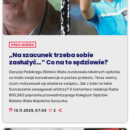
PIŁKA NOŻNA
„Na szacunek trzeba sobie
zasłużyć…” Co na to sędziowie?
Decyzja Podokręgu Bielsko-Biała zszokowała lokalnych sędziów,
co miało swoje konsekwencje w postaci protestu. Teraz wiemy,
czym motywowali się włodarze związku. Jak z kolei na takie
tłumaczenie zareagowali arbitrzy? O komentarz redakcja Radia
BIELSKO poprosiła przewodniczącego Kolegium Sędziów
Bielsko-Biała Wojciecha Szczurka.
today
13.11.2025, 07:03
2