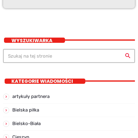
WYSZUKIWARKA
search
KATEGORIE WIADOMOŚCI
artykuły partnera
Bielska piłka
Bielsko-Biała
Cieszyn