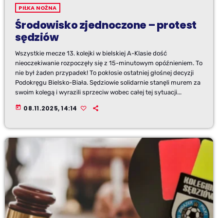
PIŁKA NOŻNA
Środowisko zjednoczone – protest
sędziów
Wszystkie mecze 13. kolejki w bielskiej A-Klasie dość
nieoczekiwanie rozpoczęły się z 15-minutowym opóźnieniem. To
nie był żaden przypadek! To pokłosie ostatniej głośnej decyzji
Podokręgu Bielsko-Biała. Sędziowie solidarnie stanęli murem za
swoim kolegą i wyrazili sprzeciw wobec całej tej sytuacji...
today
08.11.2025, 14:14