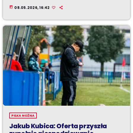
today
08.05.2026, 16:42
PIŁKA NOŻNA
Jakub Kubica: Oferta przyszła