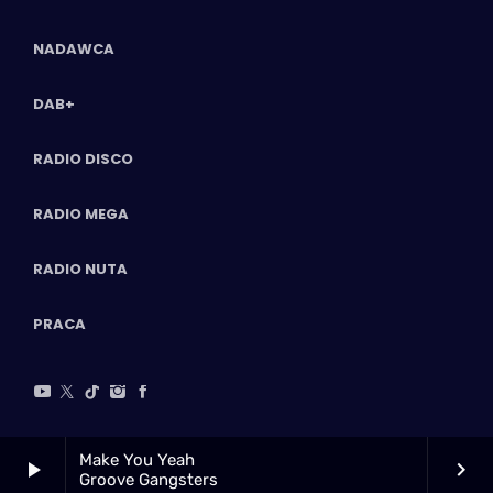
NADAWCA
DAB+
RADIO DISCO
RADIO MEGA
RADIO NUTA
PRACA
Make You Yeah
play_arrow
keyboard_arrow_right
Groove Gangsters