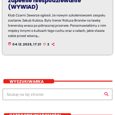
zupełnie niespodziewanie
(WYWIAD)
Klub Czarni Jaworze ogłosił, że nowym szkoleniowcem zespołu
zostanie Jakub Kubica. Były trener Rotuza Bronów na ławkę
trenerską wraca po półrocznej przerwie. Porozmawialiśmy z nim
między innymi o kulisach tego ruchu oraz o celach, jakie stawia
sobie przed wiosną...
today
04.12.2025, 17:21
2
WYSZUKIWARKA
search