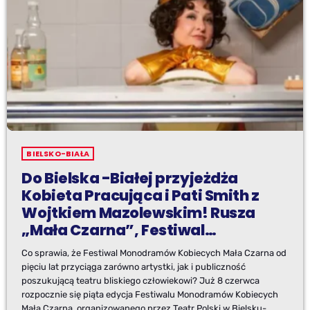
BIELSKO-BIAŁA
Do Bielska -Białej przyjeżdża
Kobieta Pracująca i Pati Smith z
Wojtkiem Mazolewskim! Rusza
„Mała Czarna”, Festiwal
Monodramów Kobiecych..
Co sprawia, że Festiwal Monodramów Kobiecych Mała Czarna od
pięciu lat przyciąga zarówno artystki, jak i publiczność
poszukującą teatru bliskiego człowiekowi? Już 8 czerwca
rozpocznie się piąta edycja Festiwalu Monodramów Kobiecych
Mała Czarna, organizowanego przez Teatr Polski w Bielsku-