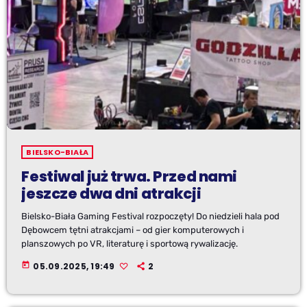
BIELSKO-BIAŁA
Festiwal już trwa. Przed nami
jeszcze dwa dni atrakcji
Bielsko-Biała Gaming Festival rozpoczęty! Do niedzieli hala pod
Dębowcem tętni atrakcjami – od gier komputerowych i
planszowych po VR, literaturę i sportową rywalizację.
today
05.09.2025, 19:49
2