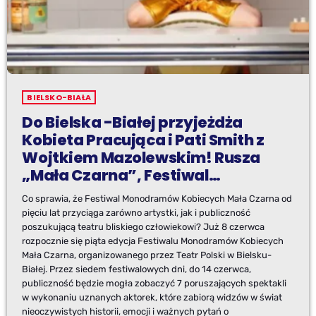
BIELSKO-BIAŁA
Do Bielska -Białej przyjeżdża
Kobieta Pracująca i Pati Smith z
Wojtkiem Mazolewskim! Rusza
„Mała Czarna”, Festiwal
Monodramów Kobiecych..
Co sprawia, że Festiwal Monodramów Kobiecych Mała Czarna od
pięciu lat przyciąga zarówno artystki, jak i publiczność
poszukującą teatru bliskiego człowiekowi? Już 8 czerwca
rozpocznie się piąta edycja Festiwalu Monodramów Kobiecych
Mała Czarna, organizowanego przez Teatr Polski w Bielsku-
Białej. Przez siedem festiwalowych dni, do 14 czerwca,
publiczność będzie mogła zobaczyć 7 poruszających spektakli
w wykonaniu uznanych aktorek, które zabiorą widzów w świat
nieoczywistych historii, emocji i ważnych pytań o