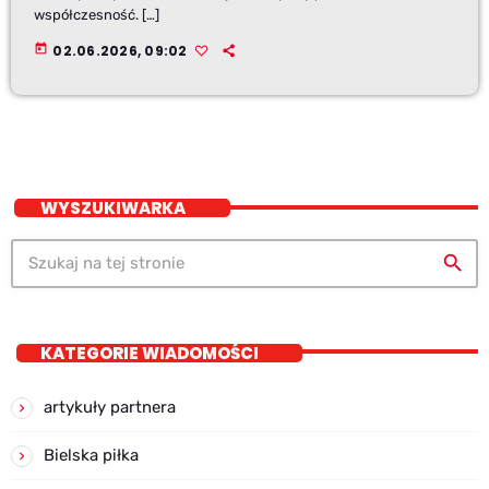
współczesność. […]
today
02.06.2026, 09:02
WYSZUKIWARKA
search
KATEGORIE WIADOMOŚCI
artykuły partnera
Bielska piłka