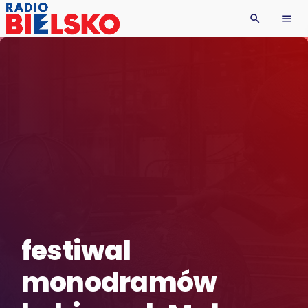
search
menu
festiwal
monodramów