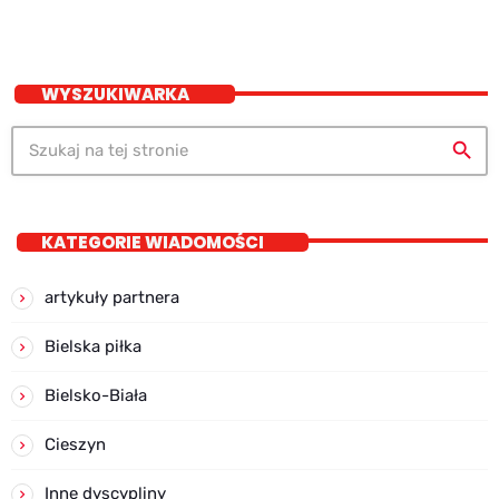
WYSZUKIWARKA
search
KATEGORIE WIADOMOŚCI
artykuły partnera
Bielska piłka
Bielsko-Biała
Cieszyn
Inne dyscypliny