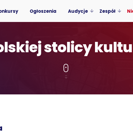
onkursy
Ogłoszenia
Audycje
Zespół
Ni
olskiej stolicy kult
a