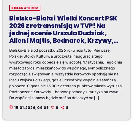
BIELSKO-BIAŁA
Bielsko-Biała i Wielki Koncert PSK
2026 z retransmisją w TVP! Na
jednej scenie Urszula Dudziak,
Alien i Majtis, Bednarek, Krzywy,
Iwona Loranc, Adam Nowak,
Bielsko-Biała od początku 2026 roku nosi tytuł Pierwszej
Dominik Czuż i kto jeszcze ?Niech
Polskiej Stolicy Kultury, a uroczysta inauguracja tego
żyje Sztuka w Bielsku-Białej!
wyjątkowego roku odbędzie się w sobotę, 17 stycznia. Tego dnia
miasto zaprosi mieszkańców do wspólnego, symbolicznego
rozpoczęcia świętowania. Wszystkie korowody spotkają się na
Placu Wojska Polskiego, gdzie uczestnicy wspólnie zatańczą
poloneza. O godzinie 15.00 z czterech punktów miasta wyruszą
Roztańczone Korowody – barwne pochody z muzyką na żywo.
Do wspólnej zabawy będzie można dołączyć na […]
today
15.01.2026, 09:05
8
8