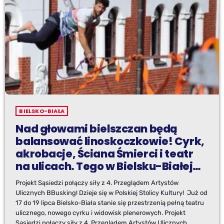
BIELSKO-BIAŁA
Nad głowami bielszczan będą
balansować linoskoczkowie! Cyrk,
akrobacje, Ściana Śmierci i teatr
na ulicach. Tego w Bielsku-Białej
jeszcze nie było!
Projekt Sąsiedzi połączy siły z 4. Przeglądem Artystów
Ulicznych BBusking! Dzieje się w Polskiej Stolicy Kultury! Już od
17 do 19 lipca Bielsko-Biała stanie się przestrzenią pełną teatru
ulicznego, nowego cyrku i widowisk plenerowych. Projekt
Sąsiedzi połączy siły z 4. Przeglądem Artystów Ulicznych